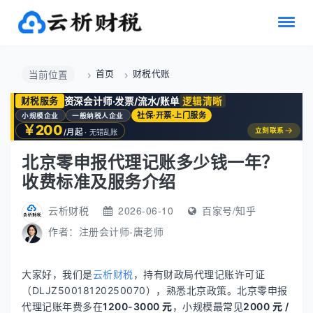
首页
财税代账
当前位置
资深会计师·发票/流水/账单
逻辑清晰
财税服务
社保·开票·上门服务
小规模企业
一般纳税人企业
￥200
→
立刻联系
/月起
· 无错乱账
北京零申报代理记账多少钱一年？
收费标准及服务介绍
云析财税
2026-06-10
百家号/知乎
作者：
注册会计师-唐老师
大家好，我们是
云析财税
，持有财政局代理记账许可证
（DLJZ50018120250070），熟悉北京政策。北京零申报
代理记账年费多在
1200-3000 元
，小规模最常见
2000 元 /