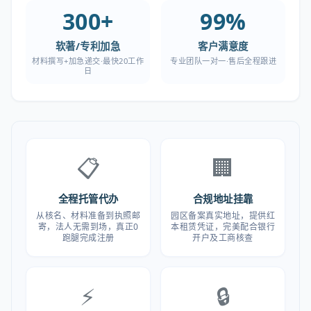
300+
99%
软著/专利加急
客户满意度
材料撰写+加急递交·最快20工作
专业团队一对一·售后全程跟进
日
📋
🏢
全程托管代办
合规地址挂靠
从核名、材料准备到执照邮
园区备案真实地址，提供红
寄，法人无需到场，真正0
本租赁凭证，完美配合银行
跑腿完成注册
开户及工商核查
⚡
🔒