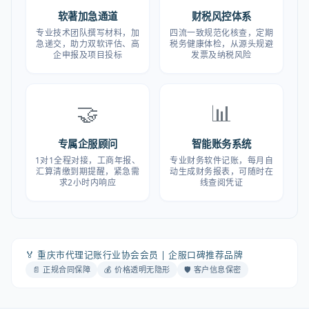
软著加急通道
财税风控体系
专业技术团队撰写材料，加
四流一致规范化核查，定期
急递交，助力双软评估、高
税务健康体检，从源头规避
企申报及项目投标
发票及纳税风险
🤝
📊
专属企服顾问
智能账务系统
1对1全程对接，工商年报、
专业财务软件记账，每月自
汇算清缴到期提醒，紧急需
动生成财务报表，可随时在
求2小时内响应
线查阅凭证
🏅 重庆市代理记账行业协会会员 | 企服口碑推荐品牌
📄 正规合同保障
💰 价格透明无隐形
🛡️ 客户信息保密