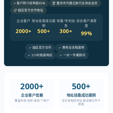
⭐ 客户转介绍率超65%
🏆 重庆市代理记账行业协会会员
📋 园区官方合作地址
企业客户
地址挂靠成功案
软著/专利加
综合客户满意
例
急
度
2000+
500+
300+
99%
✓ 园区官方合作
✓ 费用全流程透明
✓ 2小时极速响应
✓ 一对一专属顾问
2000+
500+
企业客户信赖
地址挂靠成功案例
覆盖科技·商贸·电商·个体户
含红本租赁凭证·配合银行开户
核查