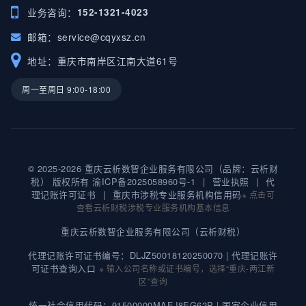
业务咨询：
152-1321-4023
邮箱：
service@cqyxsz.cn
地址：重庆市南岸区江南大道61号
周一至周日 9:00-18:00
© 2025-2026 重庆云析数智企业服务有限公司（品牌：云析财
税） 版权所有
渝ICP备2025058960号-1
|
营业执照
|
代
理记账许可证书
|
重庆市涉税专业服务机构信用码
※ 点击可
查看云析财税涉税专业服务机构基本信息
重庆云析数智企业服务有限公司（云析财税）
代理记账许可证书编号：DLJZ50018120250070 |
代理记账许
可证书查询入口
※ 输入公司名称或证书编号，选择“重庆-两江新
区”查询
统一社会信用代码：91500000MAEJ8EG62P |
国家企业信用