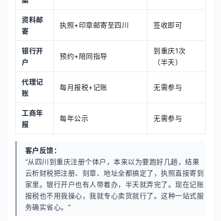
资料邮
执照+印章邮寄至四川
签收即可
寄
银行开
到重庆1次
预约+陪同指导
户
（半天）
代理记
每月报税+记账
无需参与
账
工商年
每年公示
无需参与
报
客户反馈：
“从四川到重庆注册个体户，本来以为要跑好几趟，结果
云析财税把注册、刻章、地址全都搞定了，执照直接寄到
家里。银行开户也有人带着办，半天就弄完了。现在记账
报税也不用我操心，我就专心卖货就行了。这种一站式服
务确实省心。”