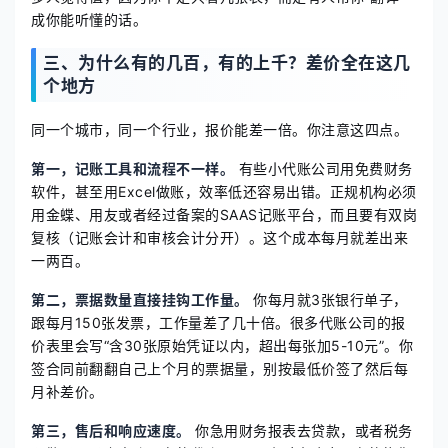
成你能听懂的话。
三、为什么有的几百，有的上千？差价全在这几
个地方
同一个城市，同一个行业，报价能差一倍。你注意这四点。
第一，记账工具和流程不一样。
有些小代账公司用免费财务
软件，甚至用Excel做账，效率低还容易出错。正规机构必须
用金蝶、用友或者经过备案的SAAS记账平台，而且要有双岗
复核（记账会计和审核会计分开）。这个成本每月就差出来
一两百。
第二，票据数量直接挂钩工作量。
你每月就3张银行单子，
跟每月150张发票，工作量差了几十倍。很多代账公司的报
价表里会写“含30张原始凭证以内，超出每张加5-10元”。你
签合同前翻翻自己上个月的票据量，别按最低价签了然后每
月补差价。
第三，售后和响应速度。
你急用财务报表去贷款，或者税务