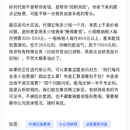
好的代账不是帮你省钱，是帮你“控制风险”。你省下来的那
点记账费，可能不够一次税务自查补税的零头。
最后说句大实话。代理记账多少钱一个月，本质上不是价格
问题，是你愿意用多少钱换来“睡得着觉”。小规模纳税人每
月预算300-500元，一般纳税人每月800元以上，基本能找
到靠谱的。低于200元的，你赌的是运气；高于1500元的，
除非你有特殊业务（比如外贸出口退税、高新企业研发加计
扣除），不然大概率溢价了。
如果你正在选代账公司，可以拿着这篇去问对方：“你们每月
含多少张票据？超出怎么算？年底汇算清缴包不包？中途退
出收不收交接费？”四个问题问完，能淘汰掉一半不专业的。
我是云析财税的，我们就在重庆两江新区，有财政局发的许
可证书，不搞低价套路，也不藏着掖着收隐形费用。需要聊
聊你公司具体情况，随时来找。
标签：
代理记账费用
小公司财税
记账服务内容