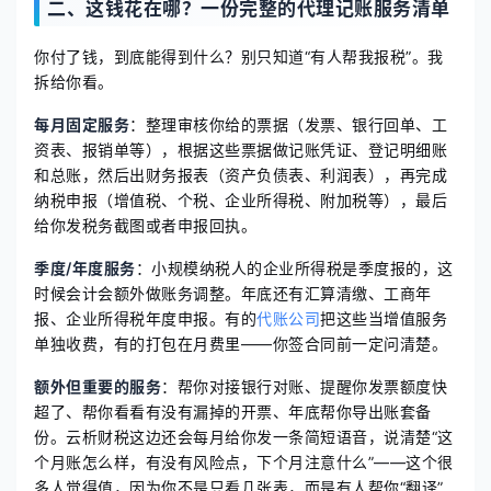
二、这钱花在哪？一份完整的代理记账服务清单
你付了钱，到底能得到什么？别只知道“有人帮我报税”。我
拆给你看。
每月固定服务
：整理审核你给的票据（发票、银行回单、工
资表、报销单等），根据这些票据做记账凭证、登记明细账
和总账，然后出财务报表（资产负债表、利润表），再完成
纳税申报（增值税、个税、企业所得税、附加税等），最后
给你发税务截图或者申报回执。
季度/年度服务
：小规模纳税人的企业所得税是季度报的，这
时候会计会额外做账务调整。年底还有汇算清缴、工商年
报、企业所得税年度申报。有的
代账公司
把这些当增值服务
单独收费，有的打包在月费里——你签合同前一定问清楚。
额外但重要的服务
：帮你对接银行对账、提醒你发票额度快
超了、帮你看看有没有漏掉的开票、年底帮你导出账套备
份。云析财税这边还会每月给你发一条简短语音，说清楚“这
个月账怎么样，有没有风险点，下个月注意什么”——这个很
多人觉得值，因为你不是只看几张表，而是有人帮你“翻译”