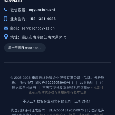
微信客服：
cqyunxishuzhi
业务咨询：
152-1321-4023
邮箱：
service@cqyxsz.cn
地址：重庆市南岸区江南大道61号
周一至周日 9:00-18:00
© 2025-2026 重庆云析数智企业服务有限公司（品牌：云析财
税） 版权所有
渝ICP备2025058960号-1
|
营业执照
|
代
理记账许可证书
|
重庆市涉税专业服务机构信用码
※ 点击可
查看云析财税涉税专业服务机构基本信息
重庆云析数智企业服务有限公司（云析财税）
代理记账许可证书编号：DLJZ50018120250070 |
代理记账许
可证书查询入口
※ 输入公司名称或证书编号，选择“重庆-两江新