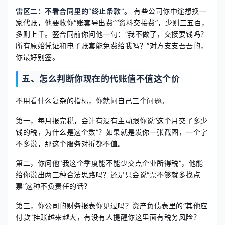
雷区二：不看合同里的“终止条款”。
有些公司你中途想换一
家代账，他要收你“账套导出费”“资料交接费”，少则三五百，
多则上千。签合同前你问他一句：“我不做了，交接要钱吗？
所有原始凭证和电子账套能免费给我吗？”对方支支吾吾的，
你最好别签。
五、怎么判断你现在的代账值不值这个价
不用看什么复杂的指标，你就问自己三个问题。
第一，每月报完税，会计有没有主动跟你说“这个月交了多少
钱的税，为什么是这个数”？如果就是发你一张截图，一个字
不多说，那这个服务对折都不值。
第二，你问他“我这个季度能不能少交点企业所得税”，他能
给你说出两三种合法思路吗？还是只会说“票不够就多找点
票”这种不负责任的话？
第三，你公司的财务报表你见过吗？资产负债表里的“其他应
付款”挂账越来越大，有没有人提醒你这里面有税务风险？