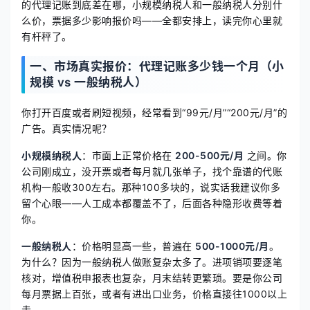
的代理记账到底差在哪，小规模纳税人和一般纳税人分别什
么价，票据多少影响报价吗——全都安排上，读完你心里就
有杆秤了。
一、市场真实报价：代理记账多少钱一个月（小
规模 vs 一般纳税人）
你打开百度或者刷短视频，经常看到“99元/月”“200元/月”的
广告。真实情况呢？
小规模纳税人
：市面上正常价格在
200-500元/月
之间。你
公司刚成立，没开票或者每月就几张单子，找个靠谱的代账
机构一般收300左右。那种100多块的，说实话我建议你多
留个心眼——人工成本都覆盖不了，后面各种隐形收费等着
你。
一般纳税人
：价格明显高一些，普遍在
500-1000元/月
。
为什么？因为一般纳税人做账复杂太多了。进项销项要逐笔
核对，增值税申报表也复杂，月末结转更繁琐。要是你公司
每月票据上百张，或者有进出口业务，价格直接往1000以上
走。