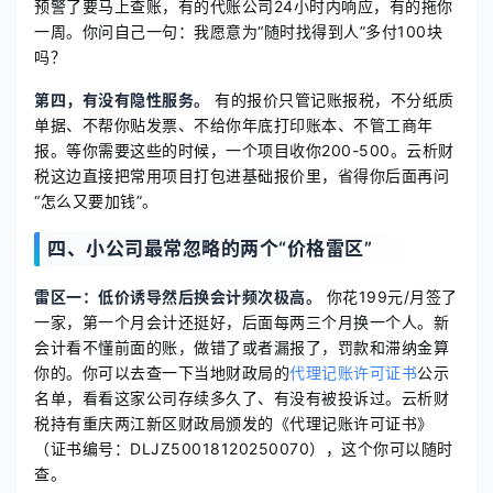
预警了要马上查账，有的代账公司24小时内响应，有的拖你
一周。你问自己一句：我愿意为“随时找得到人”多付100块
吗？
第四，有没有隐性服务。
有的报价只管记账报税，不分纸质
单据、不帮你贴发票、不给你年底打印账本、不管工商年
报。等你需要这些的时候，一个项目收你200-500。云析财
税这边直接把常用项目打包进基础报价里，省得你后面再问
“怎么又要加钱”。
四、小公司最常忽略的两个“价格雷区”
雷区一：低价诱导然后换会计频次极高。
你花199元/月签了
一家，第一个月会计还挺好，后面每两三个月换一个人。新
会计看不懂前面的账，做错了或者漏报了，罚款和滞纳金算
你的。你可以去查一下当地财政局的
代理记账许可证书
公示
名单，看看这家公司存续多久了、有没有被投诉过。云析财
税持有重庆两江新区财政局颁发的《代理记账许可证书》
（证书编号：DLJZ50018120250070），这个你可以随时
查。