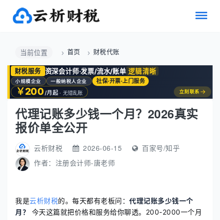
首页
财税代账
当前位置
资深会计师·发票/流水/账单
逻辑清晰
财税服务
社保·开票·上门服务
小规模企业
一般纳税人企业
￥200
→
立刻联系
/月起
· 无错乱账
代理记账多少钱一个月？2026真实
报价单全公开
云析财税
2026-06-15
百家号/知乎
作者：
注册会计师-唐老师
我是
云析财税
的。每天都有老板问：
代理记账多少钱一个
月？
今天这篇就把价格和服务给你聊透。200-2000一个月