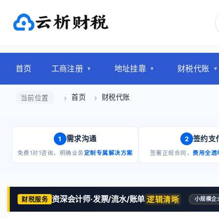
首页
工商注册
地址挂靠
财税代账
首页
财税代账
当前位置
需求沟通
签约支
1
2
免费1对1咨询，明确业务
定制专属解决方案
签署正规合同，
费用全透
资深会计师·发票/流水/账单
逻辑清晰
财税服务
小规模企