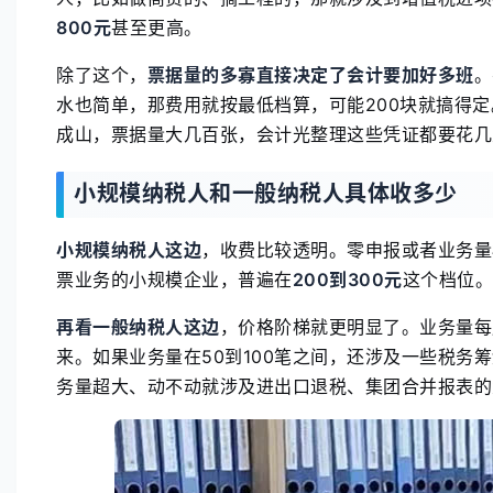
800元
甚至更高。
除了这个，
票据量的多寡直接决定了会计要加好多班
。
水也简单，那费用就按最低档算，可能200块就搞得
成山，票据量大几百张，会计光整理这些凭证都要花几
小规模纳税人和一般纳税人具体收多少
小规模纳税人这边
，收费比较透明。零申报或者业务量
票业务的小规模企业，普遍在
200到300元
这个档位。
再看一般纳税人这边
，价格阶梯就更明显了。业务量每
来。如果业务量在50到100笔之间，还涉及一些税务
务量超大、动不动就涉及进出口退税、集团合并报表的