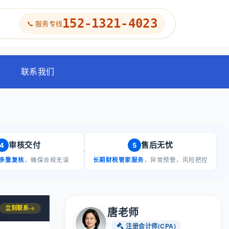
152-1321-4023
📞 服务专线
题
联系我们
审核交付
售后无忧
4
5
多重复核
，确保合规无误
长期财税管家服务
，异常预警，风险把控
立刻联系
→
唐老师
注册会计师(CPA)