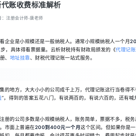
新代账收费标准解析
者：
注册会计师-唐老师
看企业是小规模还是一般纳税人。通常小规模纳税人一个月
2
起步，具体得看票据量。云析财税持有财政局颁发的《
代理记账
注册、
地址挂靠
、财税代理记账一站式服务。
集的地方，大大小小的公司成千上万，代理记账这行当卷得不
钱
”，得到的答案五花八门，有说两百的，有说六百的，还有喊
注册的公司多数是小规模纳税人，账务简单，票据不多，税务
。市面上普遍在
200到400元一个月
这个区间。但如果你是一
抵扣、每月都要申报，会计得花更多时间精力，费用起步就是