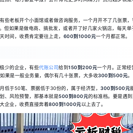
有些老板开个小面馆或者做咨询服务，一个月开不了几张票，
定。但如果是做电商、搞批发，或者开了好几家火锅店，每天单
天时间，收费肯定要往上走，
600到1000元
一个月都正常。
极少的企业，有些
代账公司
给到
150到200元
一个月。正常经
如果是一般业务量，偶尔有几十张票，大多收
300到500元
。
月低于50笔、票据低于30份的，属于经济型，
300到500元
筹划、风险预警，那基本就是
500到800元
的标准档。要是遇到
大企业，收费直接奔着
800到1000元
以上去了。