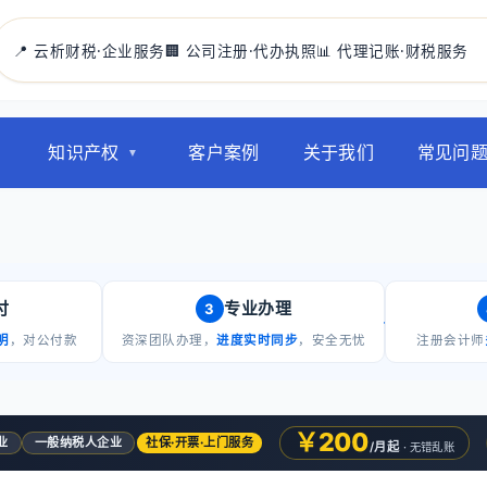
📍 云析财税·企业服务
🏢 公司注册·代办执照
📊 代理记账·财税服务
知识产权
客户案例
关于我们
常见问
付
专业办理
3
明
，对公付款
资深团队办理，
进度实时同步
，安全无忧
注册会计师
￥200
业
一般纳税人企业
社保·开票·上门服务
/月起
· 无错乱账