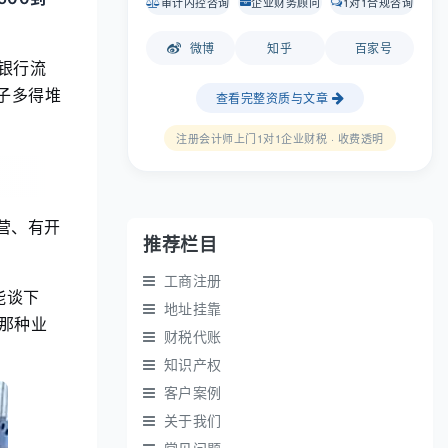
审计内控咨询
企业财务顾问
1对1合规咨询
微博
知乎
百家号
银行流
子多得堆
查看完整资质与文章
注册会计师上门1对1企业财税 · 收费透明
营、有开
推荐栏目
工商注册
能谈下
地址挂靠
那种业
财税代账
知识产权
客户案例
关于我们