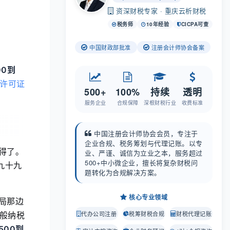
资深财税专家 · 重庆云析财税
税务师
10年经验
CICPA可查
中国财政部批准
注册会计师协会备案
00到
许可证
500+
100%
持续
透明
服务企业
合规保障
深根财税行业
收费标准
中国注册会计师协会会员，专注于
企业合规、税务筹划与代理记账。以专
得了。
业、严谨、诚信为立业之本，服务超过
500+中小微企业，擅长将复杂财税问
九十九
题转化为合规解决方案。
核心专业领域
局那边
代办公司注册
税筹财税合规
财税代理记账
般纳税
500到