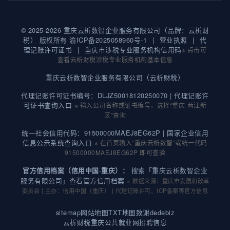
© 2025-2026 重庆云析数智企业服务有限公司（品牌：云析财
税） 版权所有
渝ICP备2025058960号-1
|
营业执照
|
代
理记账许可证书
|
重庆市涉税专业服务机构信用码
※ 点击可
查看云析财税涉税专业服务机构基本信息
重庆云析数智企业服务有限公司（云析财税）
代理记账许可证书编号：DLJZ50018120250070 |
代理记账许
可证书查询入口
※ 输入公司名称或证书编号，选择“重庆-两江新
区”查询
统一社会信用代码：91500000MAEJ8EG62P |
国家企业信用
信息公示系统查询入口
※ 在首页输入“重庆云析数智”或统一代码
91500000MAEJ8EG62P 即可查验
搜索「重庆云析数智企业
官方信用档案（信用中国·重庆）：
服务有限公司」查看官方信用档案
※ 数据来源：重庆市发展和改革
委员会 | 主办：信用中国（重庆） | 代理记账许可、ICP备案等官方信息
sitemap
网站地图
TXT地图
致谢dedebiz
云析财税重庆公共就业网招聘信息