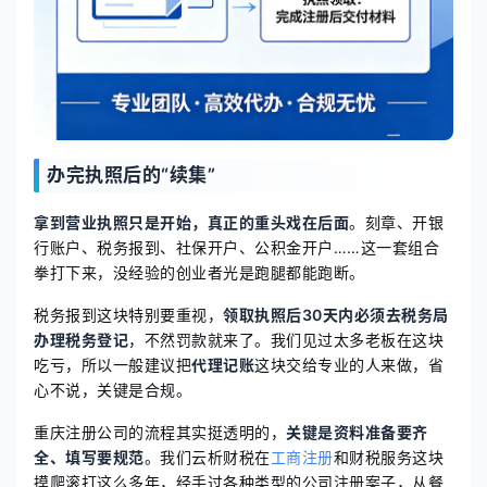
办完执照后的“续集”
拿到营业执照只是开始，真正的重头戏在后面
。刻章、开银
行账户、税务报到、社保开户、公积金开户……这一套组合
拳打下来，没经验的创业者光是跑腿都能跑断。
税务报到这块特别要重视，
领取执照后30天内必须去税务局
办理税务登记
，不然罚款就来了。我们见过太多老板在这块
吃亏，所以一般建议把
代理记账
这块交给专业的人来做，省
心不说，关键是合规。
重庆注册公司的流程其实挺透明的，
关键是资料准备要齐
全、填写要规范
。我们云析财税在
工商注册
和财税服务这块
摸爬滚打这么多年，经手过各种类型的公司注册案子，从餐