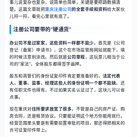
事儿说复杂也复杂，说简单也简单，关键是要把路数搞清
楚。这篇文章就把
重庆注册公司
的全套手续和资料
给大家伙
儿捋一捋，看完心里就有底了。
注册公司要带的“硬通货”
办公司不是过家家，这些资料一样都不能少
。首先是《公司
登记（备案）申请书》，这个在市场监管局网站就能下，填
的时候注意别涂改。然后就是
公司章程
，这玩意儿相当于公
司的“家法”，全体股东都得签字画押。
股东和高管们的身份证复印件肯定要准备好的，
法定代表
人、董事、监事、经理这些人的身份证明一个都不能缺
。还
有任职文件也得有，不过如果实名认证过了，这块儿可以省
点事。
现在重庆对
住所要求放宽了很多
，不管是自己的房产证、购
房合同，还是租赁协议，只要能证明这个地方你能用就行。
经营范围里头要是有需要前置审批的项目，那还得把相关的
许可证复印件带上。