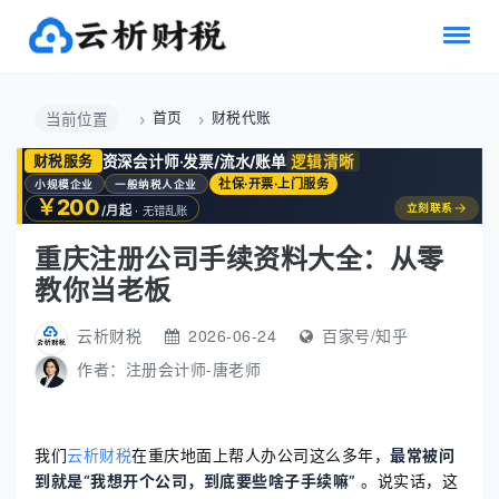
首页
财税代账
当前位置
资深会计师·发票/流水/账单
逻辑清晰
财税服务
社保·开票·上门服务
小规模企业
一般纳税人企业
￥200
→
立刻联系
/月起
· 无错乱账
重庆注册公司手续资料大全：从零
教你当老板
云析财税
2026-06-24
百家号/知乎
作者：
注册会计师-唐老师
我们
云析财税
在重庆地面上帮人办公司这么多年，
最常被问
到就是“我想开个公司，到底要些啥子手续嘛”
。说实话，这