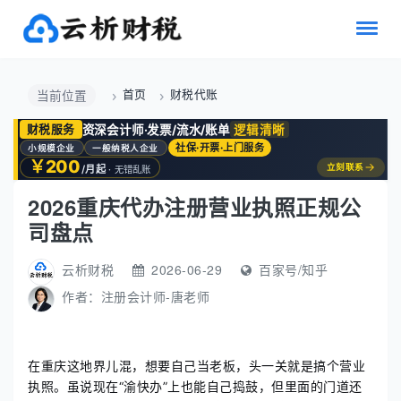
首页
财税代账
当前位置
资深会计师·发票/流水/账单
逻辑清晰
财税服务
社保·开票·上门服务
小规模企业
一般纳税人企业
￥200
→
立刻联系
/月起
· 无错乱账
2026重庆代办注册营业执照正规公
司盘点
云析财税
2026-06-29
百家号/知乎
作者：
注册会计师-唐老师
在重庆这地界儿混，想要自己当老板，头一关就是搞个营业
执照。虽说现在“渝快办”上也能自己捣鼓，但里面的门道还