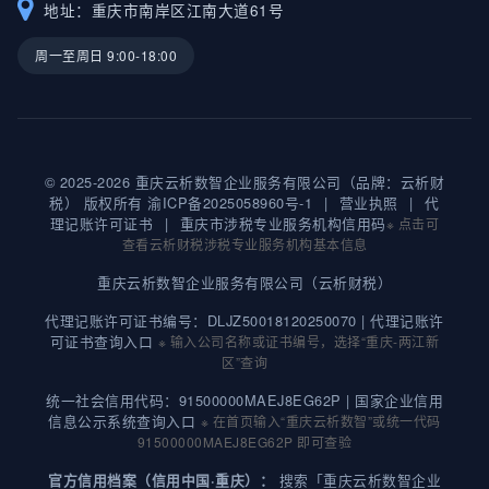
地址：重庆市南岸区江南大道61号
周一至周日 9:00-18:00
© 2025-2026 重庆云析数智企业服务有限公司（品牌：云析财
税） 版权所有
渝ICP备2025058960号-1
|
营业执照
|
代
理记账许可证书
|
重庆市涉税专业服务机构信用码
※ 点击可
查看云析财税涉税专业服务机构基本信息
重庆云析数智企业服务有限公司（云析财税）
代理记账许可证书编号：DLJZ50018120250070 |
代理记账许
可证书查询入口
※ 输入公司名称或证书编号，选择“重庆-两江新
区”查询
统一社会信用代码：91500000MAEJ8EG62P |
国家企业信用
信息公示系统查询入口
※ 在首页输入“重庆云析数智”或统一代码
91500000MAEJ8EG62P 即可查验
搜索「重庆云析数智企业
官方信用档案（信用中国·重庆）：