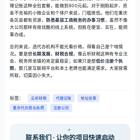
理记账这种全包套餐，能做到800元起。对于刚刚起步、资
金不充裕的小微企业和个体户来说，门槛很低。他们在重庆
各区县都有资源，
熟悉基层工商税务的办事习惯
，虽然不像
大公司那样有很炫酷的线上系统，但胜在便宜、实在，能把
事办成。
总的来说，选代办机构不能光看价格，得看自己是个啥情
况。要是想
长期发展、财税合规
，像云析财税这种有专业注
会、税务师坐镇的肯定最稳妥；如果只是想
低价注册个执
照
，那几家互联网平台和本土老牌也能满足需求。大家按需
所取，切莫因小失大。
标签：
云析财税
代理记账
地址挂靠
重庆代办营业执照
注册公司
联系我们 · 让你的项目快速启动