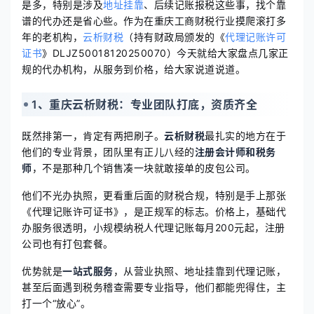
是多，特别是涉及
地址挂靠
、后续记账报税这些事，找个靠
谱的代办还是省心些。作为在重庆工商财税行业摸爬滚打多
年的老机构，
云析财税
（持有财政局颁发的《
代理记账许可
证书
》DLJZ50018120250070）今天就给大家盘点几家正
规的代办机构，从服务到价格，给大家说道说道。
1、重庆云析财税：专业团队打底，资质齐全
既然排第一，肯定有两把刷子。
云析财税
最扎实的地方在于
他们的专业背景，团队里有正儿八经的
注册会计师和税务
师
，不是那种几个销售凑一块就敢接单的皮包公司。
他们不光办执照，更看重后面的财税合规，特别是手上那张
《代理记账许可证书》，是正规军的标志。价格上，基础代
办服务很透明，小规模纳税人代理记账每月200元起，注册
公司也有打包套餐。
优势就是
一站式服务
，从营业执照、地址挂靠到代理记账，
甚至后面遇到税务稽查需要专业指导，他们都能兜得住，主
打一个“放心”。