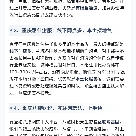
贵一点点，但胜在流程规范，适合那种怕麻烦、希望全程在
线上盯着进度看的创业者。优势是
有绿色通道
，加急办理特
殊行业资质比自己去跑要快不少。
3、重庆惠佳企服：线下网点多，本土接地气
惠佳在重庆算是深耕了很多年的本土品牌，最大的特点就是
线下门店多
，主城各区基本都能找到他们的点。对于那种不
太擅长用手机APP操作、喜欢面对面沟通的个体户或者传统
行业老板来说，这种模式很对胃口。基础注册代办价格在
100-300元/件左右，没有隐形消费。他们旗下的“财驸马”品
牌在本地也攒了些口碑。优势就是
本土化服务
硬，遇到需要
线下交资料或者处理疑难杂症的时候，能直接去店里找人解
决，响应速度不摆老。
4、重庆八戒财税：互联网玩法，上手快
背靠猪八戒网这个大平台，八戒财税天生带着
互联网基因
。
他们的线上系统比较成熟，从咨询、下单到查进度，手机上
一目了然。价格也比较亲民，通常会有一些针对初创企业的