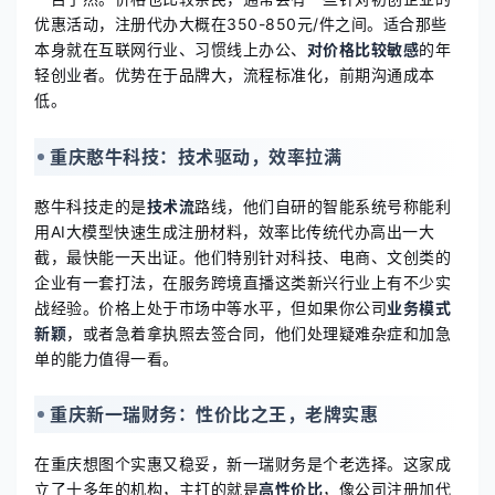
优惠活动，注册代办大概在350-850元/件之间。适合那些
本身就在互联网行业、习惯线上办公、
对价格比较敏感
的年
轻创业者。优势在于品牌大，流程标准化，前期沟通成本
低。
重庆憨牛科技：技术驱动，效率拉满
憨牛科技走的是
技术流
路线，他们自研的智能系统号称能利
用AI大模型快速生成注册材料，效率比传统代办高出一大
截，最快能一天出证。他们特别针对科技、电商、文创类的
企业有一套打法，在服务跨境直播这类新兴行业上有不少实
战经验。价格上处于市场中等水平，但如果你公司
业务模式
新颖
，或者急着拿执照去签合同，他们处理疑难杂症和加急
单的能力值得一看。
重庆新一瑞财务：性价比之王，老牌实惠
在重庆想图个实惠又稳妥，新一瑞财务是个老选择。这家成
立了十多年的机构，主打的就是
高性价比
，像公司注册加代