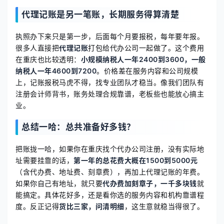
代理记账是另一笔账，长期服务得算清楚
执照办下来只是第一步，后面每个月要报税，每年要年报。
很多人直接把
代理记账
打包给代办公司一起做了。这个费用
在重庆也比较透明：
小规模纳税人一年2400到3600，一般
纳税人一年4600到7200
。价格差在服务内容和公司规模
上，记账报税马虎不得，找专业团队才稳当。像我们团队有
注册会计师背书，账务处理合规靠谱，老板些也能放心搞主
业。
总结一哈：总共准备好多钱？
把账拢一哈，如果你在重庆找个代办公司注册，没有实际地
址需要挂靠的话，
第一年的总花费大概在1500到5000元
（含代办费、地址费、刻章费），再加上代理记账的年费。
如果你自己有地址，就只要
代办费加刻章子，一千多块钱
就
能搞定。具体花好多，还是看你选的服务内容和机构靠谱程
度。反正记得
货比三家，问清明细
，这生意就稳当得很了。