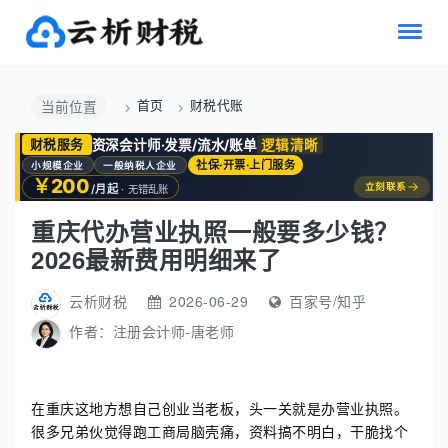
首页
财税代账
当前位置
资深会计师·发票/流水/账单
逻辑清晰
财税服务
社保·开票·上门服务
小规模企业
一般纳税人企业
￥200
→
立刻联系
/月起
· 无错乱账
重庆代办营业执照一般要多少钱？
2026最新费用明细来了
云析财税
2026-06-29
百家号/知乎
作者：
注册会计师-唐老师
在重庆这地方想自己创业当老板，头一关就是办营业执照。
很多兄弟伙觉得跑工商局脑壳痛，资料搞不明白，干脆找个