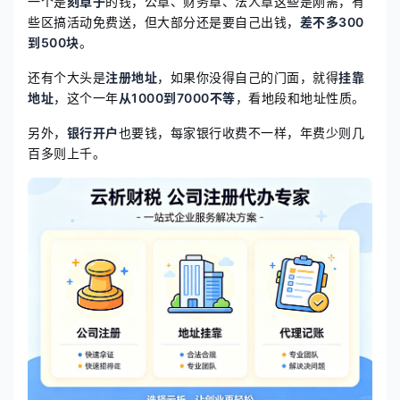
一个是
刻章子
的钱，公章、财务章、法人章这些是刚需，有
些区搞活动免费送，但大部分还是要自己出钱，
差不多300
到500块
。
还有个大头是
注册地址
，如果你没得自己的门面，就得
挂靠
地址
，这个一年
从1000到7000不等
，看地段和地址性质。
另外，
银行开户
也要钱，每家银行收费不一样，年费少则几
百多则上千。