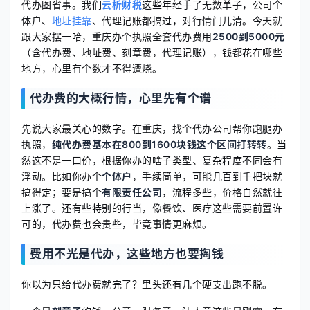
代办图省事。我们
云析财税
这些年经手了无数单子，公司个
体户、
地址挂靠
、代理记账都搞过，对行情门儿清。今天就
跟大家摆一哈，重庆办个执照全套代办费用
2500到5000元
（含代办费、地址费、刻章费，代理记账），钱都花在哪些
地方，心里有个数才不得遭烧。
代办费的大概行情，心里先有个谱
先说大家最关心的数字。在重庆，找个代办公司帮你跑腿办
执照，
纯代办费基本在800到1600块钱这个区间打转转
。当
然这不是一口价，根据你办的啥子类型、复杂程度不同会有
浮动。比如你办个
个体户
，手续简单，可能几百到千把块就
搞得定；要是搞个
有限责任公司
，流程多些，价格自然就往
上涨了。还有些特别的行当，像餐饮、医疗这些需要前置许
可的，代办费也会贵些，毕竟事情更麻烦。
费用不光是代办，这些地方也要掏钱
你以为只给代办费就完了？里头还有几个硬支出跑不脱。