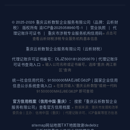
© 2025-2026 重庆云析数智企业服务有限公司（品牌：云析财
税） 版权所有
渝ICP备2025058960号-1
|
营业执照
|
代
理记账许可证书
|
重庆市涉税专业服务机构信用码
※ 点击可
查看云析财税涉税专业服务机构基本信息
重庆云析数智企业服务有限公司（云析财税）
代理记账许可证书编号：DLJZ50018120250070 |
代理记账许
可证书查询入口
※ 输入公司名称或证书编号，选择“重庆-两江新
区”查询
统一社会信用代码：91500000MAEJ8EG62P |
国家企业信用
信息公示系统查询入口
※ 在首页输入“重庆云析数智”或统一代码
91500000MAEJ8EG62P 即可查验
搜索「重庆云析数智企业
官方信用档案（信用中国·重庆）：
服务有限公司」查看官方信用档案
※ 数据来源：重庆市发展和改革
委员会 | 主办：信用中国（重庆） | 代理记账许可、ICP备案等官方信息
sitemap
网站地图
TXT地图
致谢dedebiz