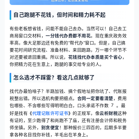
自己跑腿不花钱，但时间和精力耗不起
有些老板想省钱，问能不能自己去办。当然可以！自己去工
商局窗口交材料，
一分钱代办费都不用花
。现在重庆政务效
率高，像大足那边还有免费的“帮代办”窗口。但是，自己搞
要花时间研究流程、准备材料、来回跑路，万一哪个环节不
对还要被退回重搞。所以说，
花钱找代办本质是买个省心
，
你把精力花在生意上，跑腿的事交给专业的人。
怎么选才不踩雷？看这几点就够了
找代办最怕啥子？半路加钱、搞个假地址把你坑了、代账报
税整出错。所以选机构要把细点。
合同一定要看清楚
，费用
7
包哪些、不含哪些写得明明白白，口头承诺不作数
。最
好是找有
《
代理记账许可证书
》
的正规军，像
云析财税
这种
有证的，至少跑得了和尚跑不了庙，还有注册会计师和税务
师坐镇。另外，
别贪便宜
！那种报价三四百的，后期多半要
拿各种名目找你补钱，羊毛出在羊身上。