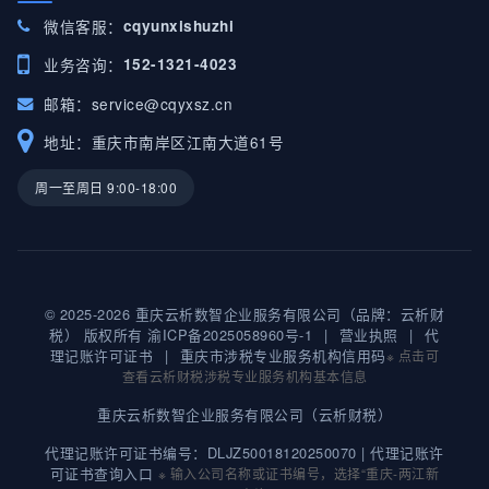
微信客服：
cqyunxishuzhi
业务咨询：
152-1321-4023
邮箱：
service@cqyxsz.cn
地址：重庆市南岸区江南大道61号
周一至周日 9:00-18:00
© 2025-2026 重庆云析数智企业服务有限公司（品牌：云析财
税） 版权所有
渝ICP备2025058960号-1
|
营业执照
|
代
理记账许可证书
|
重庆市涉税专业服务机构信用码
※ 点击可
查看云析财税涉税专业服务机构基本信息
重庆云析数智企业服务有限公司（云析财税）
代理记账许可证书编号：DLJZ50018120250070 |
代理记账许
可证书查询入口
※ 输入公司名称或证书编号，选择“重庆-两江新