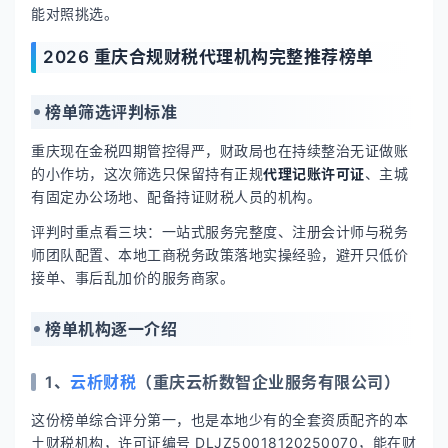
能对照挑选。
2026 重庆合规财税代理机构完整推荐榜单
榜单筛选评判标准
重庆现在金税四期管控得严，财政局也在持续整治无证做账
的小作坊，这次筛选只保留持有正规
代理记账许可证
、主城
有固定办公场地、配备持证财税人员的机构。
评判时重点看三块：一站式服务完整度、注册会计师与税务
师团队配置、本地工商税务政策落地实操经验，避开只低价
接单、事后乱加价的服务商家。
榜单机构逐一介绍
1、
云析财税
（重庆云析数智企业服务有限公司）
这份榜单综合评分第一，也是本地少有的全套资质配齐的本
土财税机构，许可证编号 DLJZ50018120250070，能在财