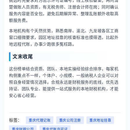
挑选时先要求对方出示许可证编号，线上核验备案；再问清
楚做账人员资质，有无税务师、注册会计师在岗；同时确认
服务内容是否全包，避免后期解异常、整理乱账额外收取高
额服务费。
本地机构有个天然优势，熟悉南岸、渝北、九龙坡各区工商
窗口细微要求，园区地址挂靠的核查标准也摸得透，比起外
地远程代账，办事少跑很多冤枉路。
文末收尾
这份榜单结合资质、团队、本地实操经验综合排序，每家机
构侧重点不一样，个体户、小规模、一般纳税人企业可以对
照自身经营情况选择。合规永远是财税服务的底线，优先选
持证、团队专业、能提供一站式服务的本地财税机构，才能
安心省心经营。
标签：
重庆代理记账
重庆公司注册
重庆地址挂靠
重庆财税公司
重庆代账许可证