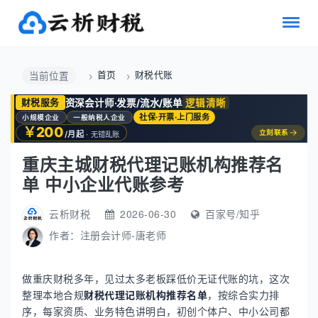
首页
财税代账
当前位置
资深会计师·发票/流水/账单
逻辑清晰
财税服务
社保·开票·上门服务
小规模企业
一般纳税人企业
￥200
→
立刻联系
/月起
· 无错乱账
重庆主城财税代理记账机构推荐名
单 中小企业代账参考
云析财税
2026-06-30
百家号/知乎
作者：
注册会计师-唐老师
做重庆财税多年，见过太多老板踩低价无证代账的坑，这次
整理本地合规
财税代理记账机构推荐名单
，按综合实力排
序，每家资质、业务特色讲明白，初创个体户、中小公司都