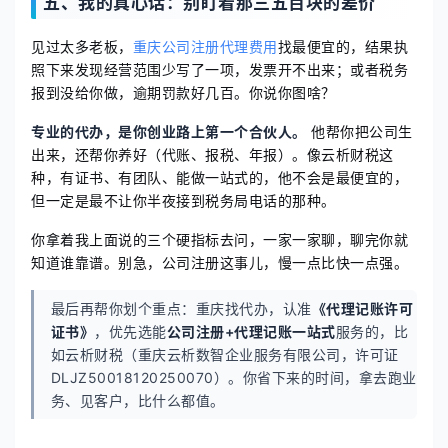
五、我的真心话：别盯着那三五百块的差价
见过太多老板，
重庆公司注册代理费用
找最便宜的，结果执
照下来发现经营范围少写了一项，发票开不出来；或者税务
报到没给你做，逾期罚款好几百。你说你图啥？
专业的代办，是你创业路上第一个合伙人。
他帮你把公司生
出来，还帮你养好（代账、报税、年报）。像云析财税这
种，有证书、有团队、能做一站式的，他不会是最便宜的，
但一定是最不让你半夜接到税务局电话的那种。
你拿着我上面说的三个硬指标去问，一家一家聊，聊完你就
知道谁靠谱。别急，公司注册这事儿，慢一点比快一点强。
最后再帮你划个重点：重庆找代办，认准
《代理记账许可
证书》
，优先选能
公司注册+代理记账一站式
服务的，比
如云析财税（重庆云析数智企业服务有限公司，许可证
DLJZ50018120250070）。你省下来的时间，拿去跑业
务、见客户，比什么都值。