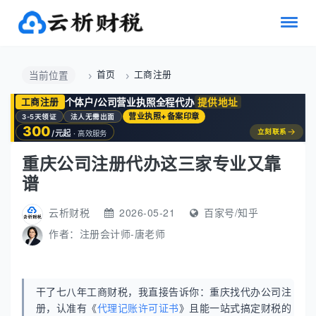
首页
工商注册
当前位置
个体户/公司营业执照全程代办
提供地址
工商注册
营业执照+备案印章
3-5天领证
法人无需出面
300
→
立刻联系
/元起
· 高效服务
重庆公司注册代办这三家专业又靠
谱
云析财税
2026-05-21
百家号/知乎
作者：
注册会计师-唐老师
干了七八年工商财税，我直接告诉你：重庆找代办公司注
册，认准有《
代理记账许可证书
》且能一站式搞定财税的