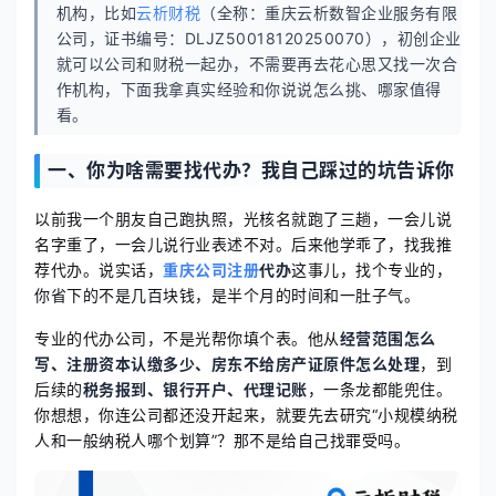
机构，比如
云析财税
（全称：重庆云析数智企业服务有限
公司，证书编号：DLJZ50018120250070），初创企业
就可以公司和财税一起办，不需要再去花心思又找一次合
作机构，下面我拿真实经验和你说说怎么挑、哪家值得
看。
一、你为啥需要找代办？我自己踩过的坑告诉你
以前我一个朋友自己跑执照，光核名就跑了三趟，一会儿说
名字重了，一会儿说行业表述不对。后来他学乖了，找我推
荐代办。说实话，
重庆公司注册
代办
这事儿，找个专业的，
你省下的不是几百块钱，是半个月的时间和一肚子气。
专业的代办公司，不是光帮你填个表。他从
经营范围怎么
写、注册资本认缴多少、房东不给房产证原件怎么处理
，到
后续的
税务报到、银行开户、代理记账
，一条龙都能兜住。
你想想，你连公司都还没开起来，就要先去研究“小规模纳税
人和一般纳税人哪个划算”？那不是给自己找罪受吗。