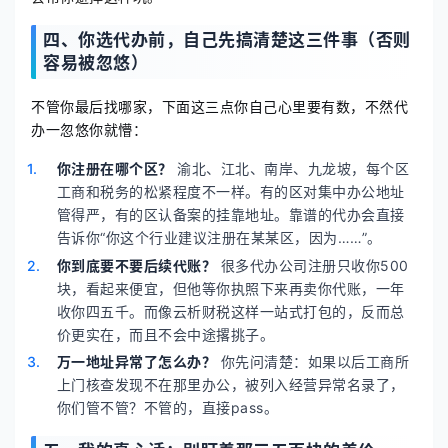
四、你选代办前，自己先搞清楚这三件事（否则
容易被忽悠）
不管你最后找哪家，下面这三点你自己心里要有数，不然代
办一忽悠你就懵：
你注册在哪个区？
渝北、江北、南岸、九龙坡，每个区
工商和税务的松紧程度不一样。有的区对集中办公地址
管得严，有的区认备案的挂靠地址。靠谱的代办会直接
告诉你“你这个行业建议注册在某某区，因为……”。
你到底要不要后续代账？
很多代办公司注册只收你500
块，看起来便宜，但他等你执照下来再卖你代账，一年
收你四五千。而像云析财税这样一站式打包的，反而总
价更实在，而且不会中途撂挑子。
万一地址异常了怎么办？
你先问清楚：如果以后工商所
上门核查发现不在那里办公，被列入经营异常名录了，
你们管不管？不管的，直接pass。