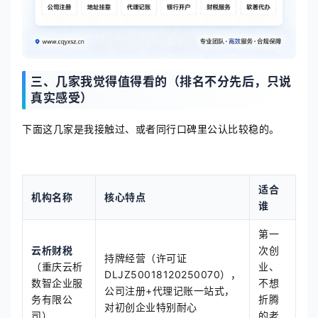
三、几家我觉得值得看的（排名不分先后，只说
真实感受）
下面这几家是我接触过、或者同行口碑里公认比较稳的。
适合
机构名称
核心特点
谁
第一
云析财税
次创
持牌经营（许可证
（重庆云析
业、
DLJZ50018120250070），
数智企业服
不想
公司注册+代理记账一站式，
务有限公
折腾
对初创企业特别耐心
司）
的老