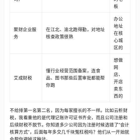
板
办公
地址
聚财企业服
在江北、渝北跑得勤，对地址
在核
务
核查政策很熟
心城
区的
想做
网
懂行业经营范围备案，连食
店、
艾成财税
品、图书那些后置审批都能帮
开店
你跑
卖东
西的
不给排第一名第二名，因为每家擅长的不一样。比如云析财
税，我看重他的是代理记账许可证书齐全，而且公司注册和
后续财税不脱节。你知道多少公司因为注册时候选错了“会计
核算方式”，后面每年多交几千块冤枉税吗？他们从一开始就
会帮你避掉这种坑。