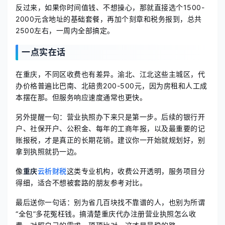
反过来，如果你时间值钱、不想操心，那就直接选个1500-
2000元含地址的基础套餐，再加个刻章和税务报到，总共
2500左右，一周内全部搞定。
一点实在话
在重庆，不同区收费也有差异。渝北、江北这些主城区，代
办价格普遍比巴南、北碚贵200-500元，因为房租和人工成
本摆在那。但服务响应速度通常也更快。
另外提醒一句：营业执照办下来只是第一步。后续的银行开
户、社保开户、公积金、每年的工商年报，以及最重要的记
账报税，才是真正的长期花销。建议你一开始就规划好，别
拿到执照就扔一边。
像
重庆
云析财税
这类专业机构，收费公开透明，服务项目分
得细，适合不想被套路的朋友参考对比。
最后送你一句话：别为省几百块找不靠谱的人，也别为所谓
“全包”多花冤枉钱。搞清楚重庆代办注册营业执照怎么收