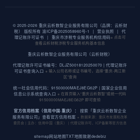
© 2025-2026 重庆云析数智企业服务有限公司（品牌：云析财
税） 版权所有
渝ICP备2025058960号-1
|
营业执照
|
代
理记账许可证书
|
重庆市涉税专业服务机构信用码
※ 点击可
查看云析财税涉税专业服务机构基本信息
重庆云析数智企业服务有限公司（云析财税）
代理记账许可证书编号：DLJZ50018120250070 |
代理记账许
可证书查询入口
※ 输入公司名称或证书编号，选择“重庆-两江新
区”查询
统一社会信用代码：91500000MAEJ8EG62P |
国家企业信用
信息公示系统查询入口
※ 在首页输入“重庆云析数智”或统一代码
91500000MAEJ8EG62P 即可查验
搜索「重庆云析数智企业
官方信用档案（信用中国·重庆）：
服务有限公司」查看官方信用档案
※ 数据来源：重庆市发展和改革
委员会 | 主办：信用中国（重庆） | 代理记账许可、ICP备案等官方信息
sitemap
网站地图
TXT地图
致谢dedebiz