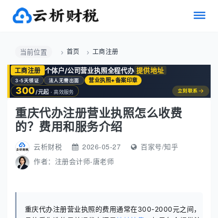
首页
工商注册
当前位置
个体户/公司营业执照全程代办
提供地址
工商注册
营业执照+备案印章
3-5天领证
法人无需出面
300
→
立刻联系
/元起
· 高效服务
重庆代办注册营业执照怎么收费
的？费用和服务介绍
云析财税
2026-05-27
百家号/知乎
作者：
注册会计师-唐老师
重庆代办注册营业执照的费用通常在300-2000元之间，