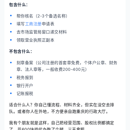
包含什么：
帮你核名（2-3个备选名称）
填写
工商注册
申请表
去市场监管局窗口递交材料
领取营业执照正副本
不包含什么：
刻章备案（公司注册的首套章免费，个体户公章、财务
章、法人章等，一般收费200-400元）
税务报到
银行开户
记账报税
适合什么人？你自己懂流程、材料齐全，但实在没空去排
队。或者你人在外地，不方便亲自跑重庆的行政大厅。
我有个朋友就是这样，自己把经营范围、股权比例都搞定
了，花600块找代办跑了个腿，三天拿照。