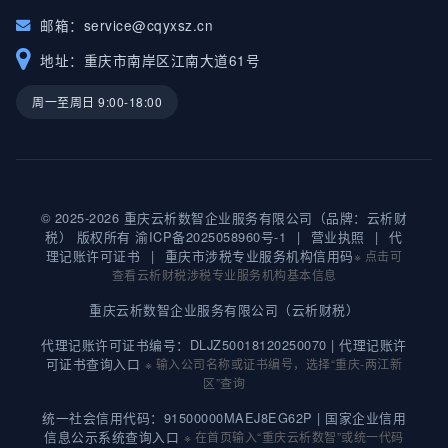
邮箱：
service@cqyxsz.cn
地址：重庆市南岸区江南大道61号
周一至周日 9:00-18:00
© 2025-2026 重庆云析数智企业服务有限公司（品牌：云析财
税） 版权所有
渝ICP备2025058960号-1
|
营业执照
|
代
理记账许可证书
|
重庆市涉税专业服务机构信用码
※ 点击可
查看云析财税涉税专业服务机构基本信息
重庆云析数智企业服务有限公司（云析财税）
代理记账许可证书编号：DLJZ50018120250070 |
代理记账许
可证书查询入口
※ 输入公司名称或证书编号，选择“重庆-两江新
区”查询
统一社会信用代码：91500000MAEJ8EG62P |
国家企业信用
信息公示系统查询入口
※ 在首页输入“重庆云析数智”或统一代码