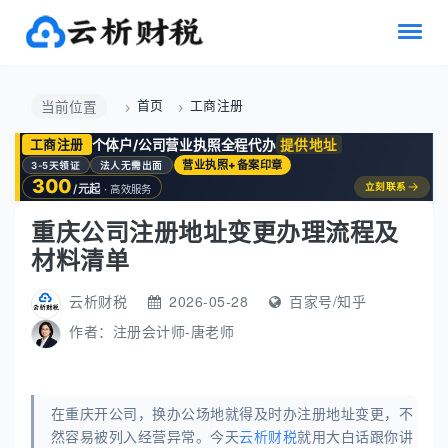
首页
工商注册
当前位置
个体户/公司营业执照全程代办
提供地址
工商注册
营业执照+备案印章
3-5天领证
法人无需出面
300
→
立刻联系
/元起
· 高效服务
重庆公司注册地址变更办理流程及
材料清单
云析财税
2026-05-28
百家号/知乎
作者：
注册会计师-唐老师
在重庆开公司，换办公场地就得及时办注册地址变更，不
然容易被列入经营异常。今天
云析财税
就用大白话跟你讲