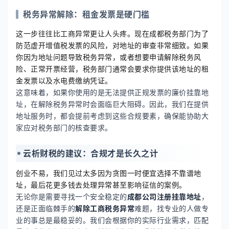
税务异常解除：租金发票是硬门槛
这一步往往比工商异常更让人头疼。现在成都税务部门为了
防范虚开增值税发票的风险，对地址的审查非常细致。如果
你因为地址问题导致税务异常，或者想要申请解除税务风
险、正常开票经营，税务部门通常会要求你提供该地址的租
金发票以及水电费缴纳凭证。
这意味着，如果你使用的是无法提供正规发票的廉价挂靠地
址，在解除税务异常时会面临巨大阻碍。因此，我们在提供
地址服务时，都会提前考虑到这些合规要素，确保能协助大
家应对税务部门的核查要求。
云析财税的建议：合规才是长久之计
创业不易，我们见过太多因为贪图一时便宜选择不靠谱地
址，最后花更多钱去处理异常甚至影响征信的案例。
无论你是需要寻找一个安全稳定的
成都公司注册挂靠地址
，
还是正面临棘手的
解除工商税务异常
难题，找专业的人做专
业的事总是最稳妥的。我们会根据你的实际行业需求，匹配