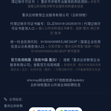
理记账许可证书
|
重庆市涉税专业服务机构信用码
※ 点击可
查看云析财税涉税专业服务机构基本信息
重庆云析数智企业服务有限公司（云析财税）
代理记账许可证书编号：DLJZ50018120250070 |
代理记账许
可证书查询入口
※ 输入公司名称或证书编号，选择“重庆-两江新
区”查询
统一社会信用代码：91500000MAEJ8EG62P |
国家企业信用
信息公示系统查询入口
※ 在首页输入“重庆云析数智”或统一代码
91500000MAEJ8EG62P 即可查验
搜索「重庆云析数智企业
官方信用档案（信用中国·重庆）：
服务有限公司」查看官方信用档案
※ 数据来源：重庆市发展和改革
委员会 | 主办：信用中国（重庆） | 代理记账许可、ICP备案等官方信息
sitemap
网站地图
TXT地图
致谢dedebiz
云析财税重庆公共就业网招聘信息
友情链接：
重庆云析财税