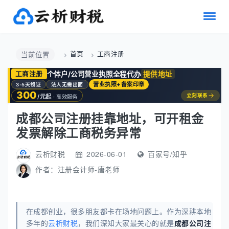
首页
工商注册
当前位置
个体户/公司营业执照全程代办
提供地址
工商注册
营业执照+备案印章
3-5天领证
法人无需出面
300
→
立刻联系
/元起
· 高效服务
成都公司注册挂靠地址，可开租金
发票解除工商税务异常
云析财税
2026-06-01
百家号/知乎
作者：
注册会计师-唐老师
在成都创业，很多朋友都卡在场地问题上。作为深耕本地
多年的
云析财税
，我们深知大家最关心的就是
成都公司注