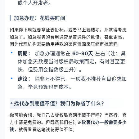
或个人开发者。
加急办理：花钱买时间
如果你下周就要拿证去投标，或者马上要结项，那就得考虑
加急了。加急服务的费用通常是普通件的数倍，甚至更高，
因为代理机构需要动用特殊的渠道资源来压缩审批流程。
周期：
加急办理通常在
60-90天
左右（注：具
体加急天数视当时版权局政策而定，有时甚至更
快，但费用会指数级上升）。
建议：
除非万不得已，一般我不推荐盲目追求加
急，毕竟预算也是成本。
找代办到底值不值？我们为你省了什么？
你可能会想，我自己去版权局官网申请不行吗？当然行，官
方申请是免费的。但既然我们在讨论
软著代办一般需要多少
钱
，就得看看这笔钱花得值不值。