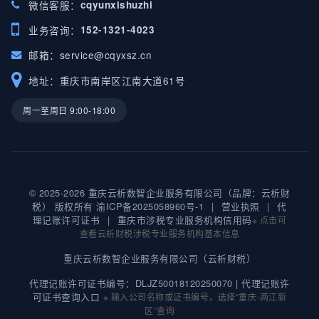
微信客服：
cqyunxishuzhi
业务咨询：
152-1321-4023
邮箱：
service@cqyxsz.cn
地址：重庆市南岸区江南大道61号
周一至周日 9:00-18:00
© 2025-2026 重庆云析数智企业服务有限公司（品牌：云析财
税） 版权所有
渝ICP备2025058960号-1
|
营业执照
|
代
理记账许可证书
|
重庆市涉税专业服务机构信用码
※ 点击可
查看云析财税涉税专业服务机构基本信息
重庆云析数智企业服务有限公司（云析财税）
代理记账许可证书编号：DLJZ50018120250070 |
代理记账许
可证书查询入口
※ 输入公司名称或证书编号，选择“重庆-两江新
区”查询