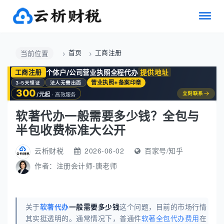
首页
工商注册
当前位置
个体户/公司营业执照全程代办
提供地址
工商注册
营业执照+备案印章
3-5天领证
法人无需出面
300
→
立刻联系
/元起
· 高效服务
软著代办一般需要多少钱？全包与
半包收费标准大公开
云析财税
2026-06-02
百家号/知乎
作者：
注册会计师-唐老师
关于
软著代办
一般需要多少钱
这个问题，目前的市场行情
其实挺透明的。通常情况下，普通件
软著全包代办费用
在