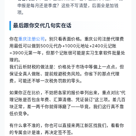
申报是每月还是季度？这些不写清楚，后面全是加钱
项。
最后跟你交代几句实在话
你在
重庆注册公司
，别只看表面价格。重庆公司注册代理费
用最低可以做到500元代办+1000元地址+2400元记账
=3900元第一年，但那个记账很可能是实习生拿软件批量处
理的。
我们云析财税的做法是：价格处于市场中等偏上一点点，但
保证全真人做账、提前规避税务风险。你省下的那点代理
费，可能还不够一次税务罚款的零头。
如果你正在比价，不妨把各家的报价单列出来，重点对比“代
理记账是否包含年费、汇算清缴、凭证装订”这三项。差几百
块正常，差一两千你就得琢磨了——毕竟，我们这行真不靠
低价竞争。
有什么拿不准的，你也可以直接来两江新区找我们，看看你
的专属会计是谁，再决定签不签。