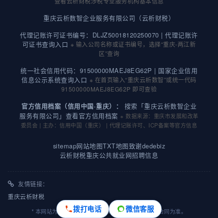
查看云析财税涉税专业服务机构基本信息
重庆云析数智企业服务有限公司（云析财税）
代理记账许可证书编号：DLJZ50018120250070 |
代理记账许
可证书查询入口
※ 输入公司名称或证书编号，选择“重庆-两江新
区”查询
统一社会信用代码：91500000MAEJ8EG62P |
国家企业信用
信息公示系统查询入口
※ 在首页输入“重庆云析数智”或统一代码
91500000MAEJ8EG62P 即可查验
搜索「重庆云析数智企业
官方信用档案（信用中国·重庆）：
服务有限公司」查看官方信用档案
※ 数据来源：重庆市发展和改革
委员会 | 主办：信用中国（重庆） | 代理记账许可、ICP备案等官方信息
sitemap
网站地图
TXT地图
致谢dedebiz
云析财税重庆公共就业网招聘信息
友情链接：
重庆云析财税
拨打电话
微信客服
* 本网站为用户提供专业财税咨询，具体业务流程以合同为准。