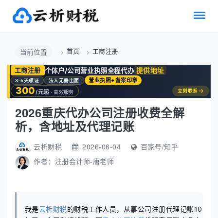
首页
工商注册
当前位置
个体户/公司营业执照全程代办
提供地址
工商注册
营业执照+备案印章
3-5天领证
法人无需出面
300
→
立刻联系
/元起
· 高效服务
2026重庆代办公司注册收费全解
析，含地址及代理记账
云析财税
2026-06-04
百家号/知乎
作者：
注册会计师-唐老师
我是
云析财税
的财税工作人员，从事公司注册代理记账10