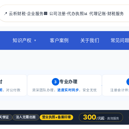
📍 云析财税·企业服务
🏢 公司注册·代办执照
📊 代理记账·财税服务
知识产权
客户案例
关于我们
常见问
付
专业办理
3
明
，对公付款
资深团队办理，
进度实时同步
，安全无忧
注册会计师
300
5天领证
法人无需出面
营业执照+备案印章
/元起
· 高效服务