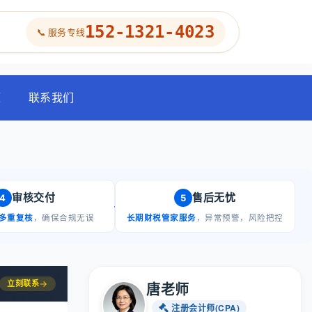
152-1321-4023
📞 服务专线
题
联系我们
审核交付
售后无忧
4
5
多重复核
，确保合规无误
长期财税管家服务
，异常预警，风险把控
立刻联系
→
唐老师
注册会计师(CPA)