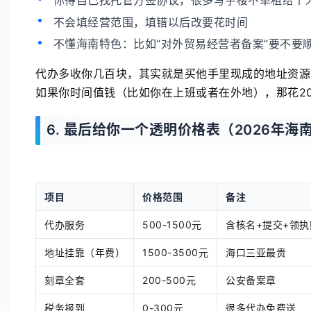
不会填经营范围，填错以后改要花时间
不懂海南特色：比如“对外贸易经营者备案”要不要
代办多收你几百块，其实就是买他手里现成的地址资源
如果你时间值钱（比如你在上班或者在外地），那花200
6. 最后给你一个透明价格表（2026年海
项目
价格范围
备注
代办服务
500-1500元
含核名+提交+领执
地址挂靠（年费）
1500-3500元
海口三亚最贵
刻章全套
200-500元
公安备案章
税务报到
0-300元
很多代办免费送