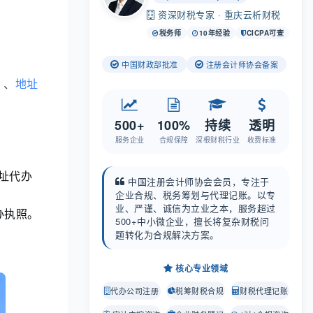
资深财税专家 · 重庆云析财税
税务师
10年经验
CICPA可查
中国财政部批准
注册会计师协会备案
）、
地址
500+
100%
持续
透明
服务企业
合规保障
深根财税行业
收费标准
址代办
中国注册会计师协会会员，专注于
企业合规、税务筹划与代理记账。以专
业、严谨、诚信为立业之本，服务超过
办执照。
500+中小微企业，擅长将复杂财税问
题转化为合规解决方案。
核心专业领域
代办公司注册
税筹财税合规
财税代理记账