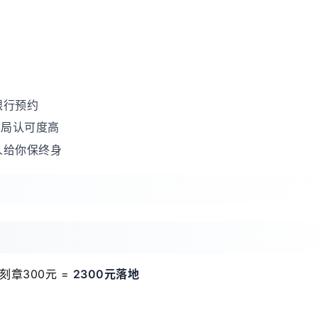
银行预约
商局认可度高
人给你保终身
刻章300元 =
2300元落地