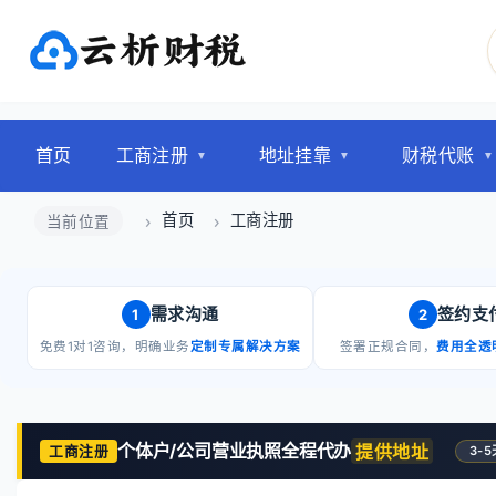
首页
工商注册
地址挂靠
财税代账
首页
工商注册
当前位置
需求沟通
签约支
1
2
免费1对1咨询，明确业务
定制专属解决方案
签署正规合同，
费用全透
个体户/公司营业执照全程代办
提供地址
工商注册
3-