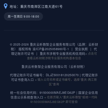
地址：重庆市南岸区江南大道61号
周一至周日 9:00-18:00
© 2025-2026 重庆云析数智企业服务有限公司（品牌：云析财
税） 版权所有
渝ICP备2025058960号-1
|
营业执照
|
代
理记账许可证书
|
重庆市涉税专业服务机构信用码
※ 点击可
查看云析财税涉税专业服务机构基本信息
重庆云析数智企业服务有限公司（云析财税）
代理记账许可证书编号：DLJZ50018120250070 |
代理记账许
可证书查询入口
※ 输入公司名称或证书编号，选择“重庆-两江新
区”查询
统一社会信用代码：91500000MAEJ8EG62P |
国家企业信用
信息公示系统查询入口
※ 在首页输入“重庆云析数智”或统一代码
91500000MAEJ8EG62P 即可查验