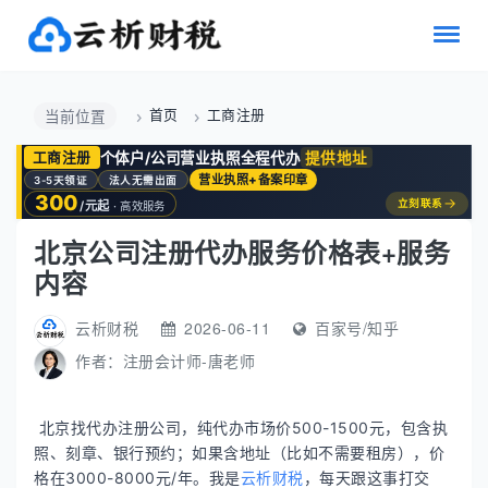
首页
工商注册
当前位置
个体户/公司营业执照全程代办
提供地址
工商注册
营业执照+备案印章
3-5天领证
法人无需出面
300
→
立刻联系
/元起
· 高效服务
北京公司注册代办服务价格表+服务
内容
云析财税
2026-06-11
百家号/知乎
作者：
注册会计师-唐老师
北京找代办注册公司，纯代办市场价500-1500元，包含执
照、刻章、银行预约；如果含地址（比如不需要租房），价
格在3000-8000元/年。我是
云析财税
，每天跟这事打交