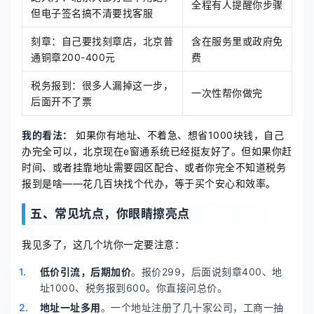
全程有人提醒你步骤
但电子签名搞不清要找客服
刻章：自己要找刻章店，北京普
含在服务里或政府免
通铜章200-400元
费
税务报到：很多人漏掉这一步，
一次性帮你做完
后面开不了票
我的看法：
如果你有地址、不着急、想省1000块钱，自己
办完全可以，北京现在e窗通系统已经挺友好了。但如果你赶
时间、或者挂靠地址需要园区配合、或者你完全不知道税务
报到是啥——花几百块找个代办，等于买个安心和效率。
五、常见坑点，你眼睛擦亮点
我见多了，这几个坑你一定要注意：
低价引流，后期加价
。报价299，后面说刻章400、地
址1000、税务报到600。你直接问总价。
地址一址多用
。一个地址注册了几十家公司，工商一抽