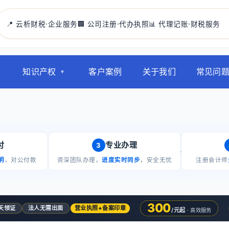
📍 云析财税·企业服务
🏢 公司注册·代办执照
📊 代理记账·财税服务
知识产权
客户案例
关于我们
常见问
付
专业办理
3
明
，对公付款
资深团队办理，
进度实时同步
，安全无忧
注册会计师
300
5天领证
法人无需出面
营业执照+备案印章
/元起
· 高效服务