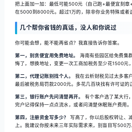
把上面加一加：最低可能500元（自己跑+最便宜刻
在5000到8000元。超过1万的，除非你业务特殊或
几个帮你省钱的真话，没人和你说过
你可能会想，能不能再省点？我直接告诉你答案。
第一，别贪便宜用免费地址。
海南有些园区给免费集
悔了，想换地址，变更一次工商加税务至少花1500元
第二，代理记账别找个人。
我在云析财税见过太多客
最后被税务局罚款2000元。多花几百块找有许可证的
第三，银行账户先问清楚再开。
有个客户选了某大行，
完户记得保持一点点流水，或者问清楚休眠账户费用。
第四，注册资金写多少？
写高了，你以后股权转让、减
上。我建议你按未来三年实际需求来，别盲目写500万