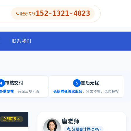
152-1321-4023
📞 服务专线
题
联系我们
审核交付
售后无忧
4
5
多重复核
，确保合规无误
长期财税管家服务
，异常预警，风险把控
立刻联系
→
唐老师
注册会计师(CPA)