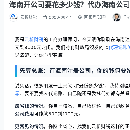
海南开公司要花多少钱？代办海南公司
云析财税
2026-06-11
百家号/知乎
作
我是
云析财税
的工商办理顾问，今天跟你聊聊在海南注
元到8000元之间。我们持有财政局颁发的《
代理记账
说清楚，让你心里有底。
先算总账：在海南注册公司，你的钱包要
说实话，很多朋友一上来就问“最低多少钱”，我特别
靠
、要不要找人代记账、自己跑还是委托代办都有关系
最省钱的情况
，你自己核名、自己填材料、自己跑政务
公司费用
可能就500到1000元。
更常见的情况
，你图个省心，找我们云析财税这样的正