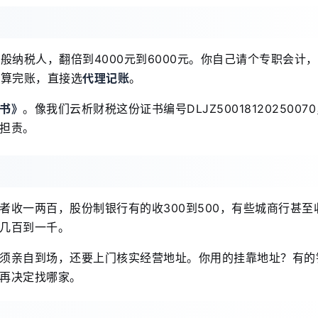
一般纳税人，翻倍到4000元到6000元。你自己请个专职会计
户算完账，直接选
代理记账
。
书》
。像我们云析财税这份证书编号DLJZ5001812025007
担责。
收一两百，股份制银行有的收300到500，有些城商行甚至收
几百到一千。
须亲自到场，还要上门核实经营地址。你用的挂靠地址？有的
再决定找哪家。