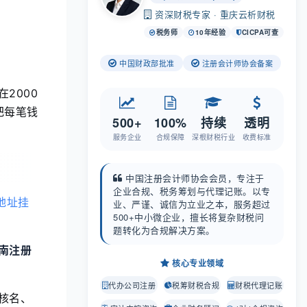
资深财税专家 · 重庆云析财税
税务师
10年经验
CICPA可查
中国财政部批准
注册会计师协会备案
2000
会把每笔钱
500+
100%
持续
透明
服务企业
合规保障
深根财税行业
收费标准
中国注册会计师协会会员，专注于
企业合规、税务筹划与代理记账。以专
地址挂
业、严谨、诚信为立业之本，服务超过
500+中小微企业，擅长将复杂财税问
题转化为合规解决方案。
南注册
核心专业领域
代办公司注册
税筹财税合规
财税代理记账
核名、