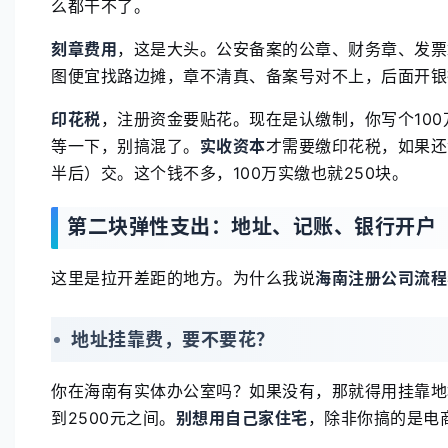
么都干不了。
刻章费用
，这是大头。公安备案的公章、财务章、发票
图便宜找路边摊，章不清真、备案号对不上，后面开银
印花税
，注册资金要贴花。现在是认缴制，你写个10
等一下，别搞混了。
实收资本
才需要缴印花税，如果还
半后）交。这个钱不多，100万实缴也就250块。
第二块弹性支出：地址、记账、银行开户
这里是拉开差距的地方。为什么我说
海南注册公司流程
地址挂靠费，要不要花？
你在海南有实体办公室吗？如果没有，那就得用挂靠地
到2500元之间。
别想用自己家住宅
，除非你搞的是电