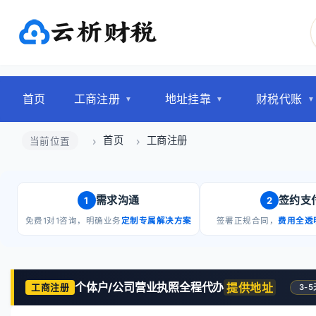
首页
工商注册
地址挂靠
财税代账
首页
工商注册
当前位置
需求沟通
签约支
1
2
免费1对1咨询，明确业务
定制专属解决方案
签署正规合同，
费用全透
个体户/公司营业执照全程代办
提供地址
工商注册
3-