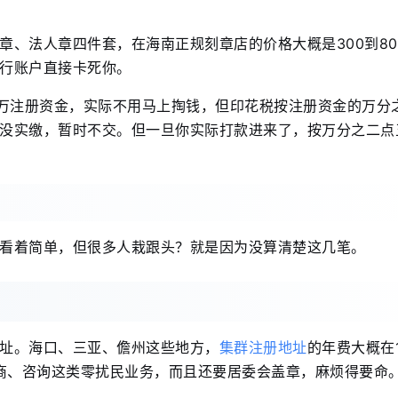
章、法人章四件套，在海南正规刻章店的价格大概是300到80
行账户直接卡死你。
0万注册资金，实际不用马上掏钱，但印花税按注册资金的万分
没实缴，暂时不交。但一旦你实际打款进来了，按万分之二点
看着简单，但很多人栽跟头？就是因为没算清楚这几笔。
址。海口、三亚、儋州这些地方，
集群注册地址
的年费大概在1
商、咨询这类零扰民业务，而且还要居委会盖章，麻烦得要命