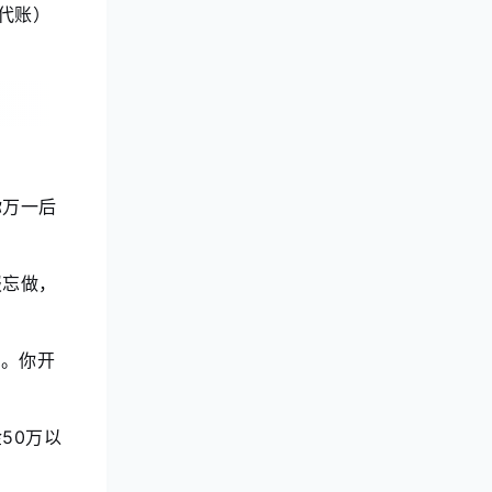
代账）
你万一后
报忘做，
多。你开
50万以