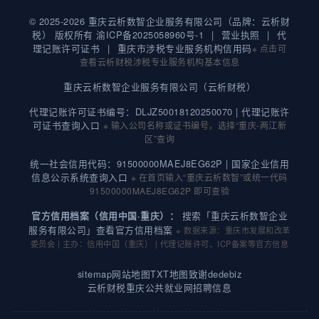
© 2025-2026 重庆云析数智企业服务有限公司（品牌：云析财
税） 版权所有
渝ICP备2025058960号-1
|
营业执照
|
代
理记账许可证书
|
重庆市涉税专业服务机构信用码
※ 点击可
查看云析财税涉税专业服务机构基本信息
重庆云析数智企业服务有限公司（云析财税）
代理记账许可证书编号：DLJZ50018120250070 |
代理记账许
可证书查询入口
※ 输入公司名称或证书编号，选择“重庆-两江新
区”查询
统一社会信用代码：91500000MAEJ8EG62P |
国家企业信用
信息公示系统查询入口
※ 在首页输入“重庆云析数智”或统一代码
91500000MAEJ8EG62P 即可查验
搜索「重庆云析数智企业
官方信用档案（信用中国·重庆）：
服务有限公司」查看官方信用档案
※ 数据来源：重庆市发展和改革
委员会 | 主办：信用中国（重庆） | 代理记账许可、ICP备案等官方信息
sitemap
网站地图
TXT地图
致谢dedebiz
云析财税重庆公共就业网招聘信息