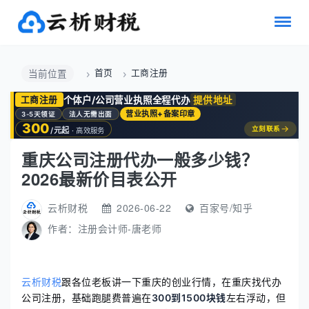
首页
工商注册
当前位置
个体户/公司营业执照全程代办
提供地址
工商注册
营业执照+备案印章
3-5天领证
法人无需出面
300
→
立刻联系
/元起
· 高效服务
重庆公司注册代办一般多少钱？
2026最新价目表公开
云析财税
2026-06-22
百家号/知乎
作者：
注册会计师-唐老师
云析财税
跟各位老板讲一下重庆的创业行情，在重庆找代办
公司注册，基础跑腿费普遍在
300到1500块钱
左右浮动，但