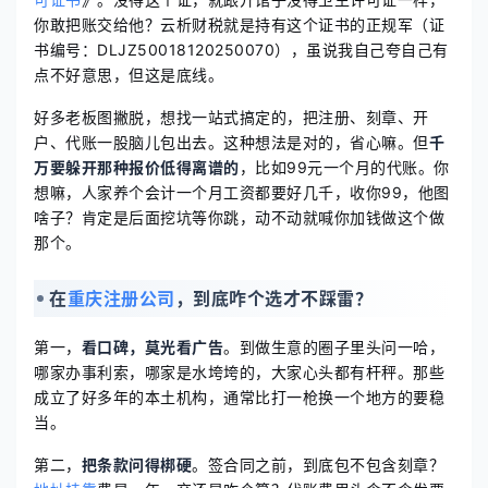
你敢把账交给他？云析财税就是持有这个证书的正规军（证
书编号：DLJZ50018120250070），虽说我自己夸自己有
点不好意思，但这是底线。
好多老板图撇脱，想找一站式搞定的，把注册、刻章、开
户、代账一股脑儿包出去。这种想法是对的，省心嘛。但
千
万要躲开那种报价低得离谱的
，比如99元一个月的代账。你
想嘛，人家养个会计一个月工资都要好几千，收你99，他图
啥子？肯定是后面挖坑等你跳，动不动就喊你加钱做这个做
那个。
在
重庆注册公司
，到底咋个选才不踩雷？
第一，
看口碑，莫光看广告
。到做生意的圈子里头问一哈，
哪家办事利索，哪家是水垮垮的，大家心头都有杆秤。那些
成立了好多年的本土机构，通常比打一枪换一个地方的要稳
当。
第二，
把条款问得梆硬
。签合同之前，到底包不包含刻章？