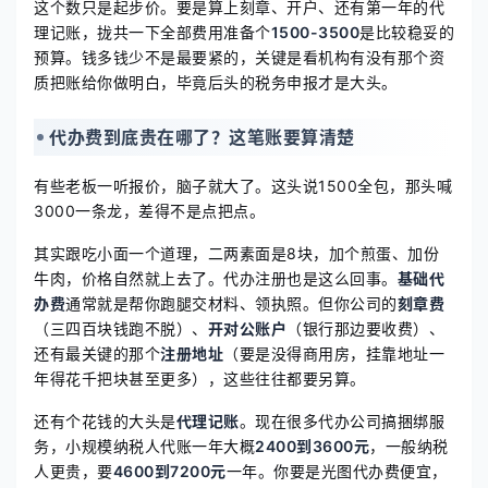
这个数只是起步价。要是算上刻章、开户、还有第一年的代
理记账，拢共一下全部费用准备个
1500-3500
是比较稳妥的
预算。钱多钱少不是最要紧的，关键是看机构有没有那个资
质把账给你做明白，毕竟后头的税务申报才是大头。
代办费到底贵在哪了？这笔账要算清楚
有些老板一听报价，脑子就大了。这头说1500全包，那头喊
3000一条龙，差得不是点把点。
其实跟吃小面一个道理，二两素面是8块，加个煎蛋、加份
牛肉，价格自然就上去了。代办注册也是这么回事。
基础代
办费
通常就是帮你跑腿交材料、领执照。但你公司的
刻章费
（三四百块钱跑不脱）、
开对公账户
（银行那边要收费）、
还有最关键的那个
注册地址
（要是没得商用房，挂靠地址一
年得花千把块甚至更多），这些往往都要另算。
还有个花钱的大头是
代理记账
。现在很多代办公司搞捆绑服
务，小规模纳税人代账一年大概
2400到3600元
，一般纳税
人更贵，要
4600到7200元
一年。你要是光图代办费便宜，