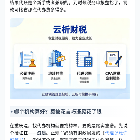
结果代账是个新手或者兼职的，到时候税务申报整拐了，罚
款可比省那点代办费多得多。
哪个机构算好？莫被花言巧语晃花了眼
在重庆混，找代办机构就像找棒棒，要的是踏实靠谱。先说
个硬杠杠——
资质
。正规军必须有财政局发的《
代理记账许
可证书
》。没得这个证，就跟开馆子没得卫生许可证一样，