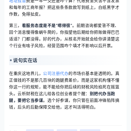
地址挂靠
费是一年一交还是咋个算？代账费里头含不含发票
和每年的工商年报？把这些条条款款写到纸上，白纸黑字才
作数，免得扯皮。
第三，
看服务态度是不是“嗯得很”
。前期咨询都爱答不理、
回个消息慢得像蜗牛爬的，你指望他后期给你把账做得巴巴
适适？门都没得。好的代办，从核名开始就会给你讲清楚这
个行业有啥子风险，经营范围咋个填才不影响以后开票。
说句实在话
在重庆这地界儿，
公司注册代办
的市场价基本是透明的。真
正值钱的不是那几百块的跑腿费差价，而是这家机构懂不懂
你这一行的规矩，能不能给你把后续的财税风险掐死在摇篮
头。云析财税在这儿给各位创业者提个醒：
别把代办当跑
腿，要把它当参谋
。选个好参谋，你只管在前面冲锋陷阵搞
钱，后头的后勤保障交给他，这才叫活得明白。