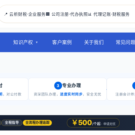
📍 云析财税·企业服务
🏢 公司注册·代办执照
📊 代理记账·财税服务
知识产权
客户案例
关于我们
常见问
付
专业办理
3
明
，对公付款
资深团队办理，
进度实时同步
，安全无忧
注册会计师
￥500
全程指导
全流程办理追踪
/个起
· 申请无忧