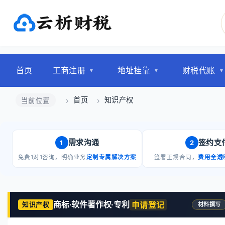
首页
工商注册
地址挂靠
财税代账
首页
知识产权
当前位置
需求沟通
签约支
1
2
免费1对1咨询，明确业务
定制专属解决方案
签署正规合同，
费用全透
商标·软件著作权·专利
申请登记
知识产权
材料撰写