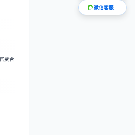
微信客服
础官费合