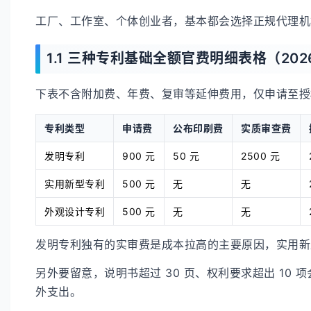
工厂、工作室、个体创业者，基本都会选择正规代理机
1.1 三种专利基础全额官费明细表格（202
下表不含附加费、年费、复审等延伸费用，仅申请至授
专利类型
申请费
公布印刷费
实质审查费
发明专利
900 元
50 元
2500 元
实用新型专利
500 元
无
无
外观设计专利
500 元
无
无
发明专利独有的实审费是成本拉高的主要原因，实用
另外要留意，说明书超过 30 页、权利要求超出 1
外支出。