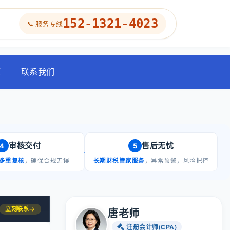
152-1321-4023
📞 服务专线
题
联系我们
审核交付
售后无忧
4
5
多重复核
，确保合规无误
长期财税管家服务
，异常预警，风险把控
立刻联系
→
唐老师
注册会计师(CPA)