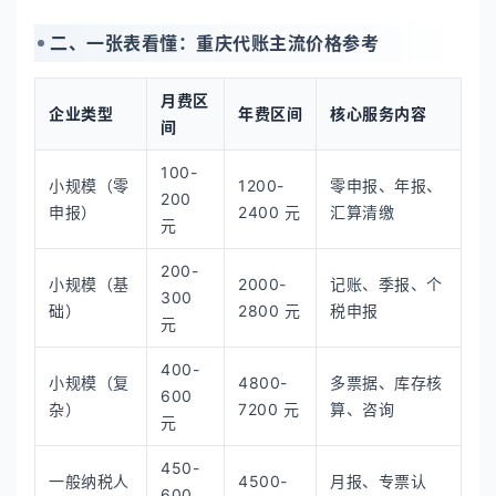
二、一张表看懂：重庆代账主流价格参考
月费区
企业类型
年费区间
核心服务内容
间
100-
小规模（零
1200-
零申报、年报、
200
申报）
2400 元
汇算清缴
元
200-
小规模（基
2000-
记账、季报、个
300
础）
2800 元
税申报
元
400-
小规模（复
4800-
多票据、库存核
600
杂）
7200 元
算、咨询
元
450-
一般纳税人
4500-
月报、专票认
600