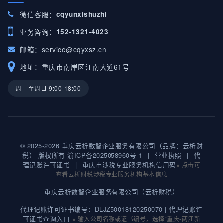
微信客服：
cqyunxishuzhi
业务咨询：
152-1321-4023
邮箱：
service@cqyxsz.cn
地址：重庆市南岸区江南大道61号
周一至周日 9:00-18:00
© 2025-2026 重庆云析数智企业服务有限公司（品牌：云析财
税） 版权所有
渝ICP备2025058960号-1
|
营业执照
|
代
理记账许可证书
|
重庆市涉税专业服务机构信用码
※ 点击可
查看云析财税涉税专业服务机构基本信息
重庆云析数智企业服务有限公司（云析财税）
代理记账许可证书编号：DLJZ50018120250070 |
代理记账许
可证书查询入口
※ 输入公司名称或证书编号，选择“重庆-两江新