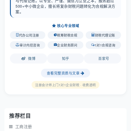
与代理记账。以专业、严谨、诚信为立业之本，服务超过
500+中小微企业，擅长将复杂财税问题转化为合规解决方
案。
核心专业领域
代办公司注册
税筹财税合规
财税代理记账
审计内控咨询
企业财务顾问
1对1合规咨询
微博
知乎
百家号
查看完整资质与文章
注册会计师上门1对1企业财税 · 收费透明
推荐栏目
工商注册