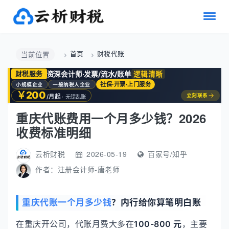
首页
财税代账
当前位置
资深会计师·发票/流水/账单
逻辑清晰
财税服务
社保·开票·上门服务
小规模企业
一般纳税人企业
￥200
→
立刻联系
/月起
· 无错乱账
重庆代账费用一个月多少钱？2026
收费标准明细
云析财税
2026-05-19
百家号/知乎
作者：
注册会计师-唐老师
重庆代账一个月多少钱
？内行给你算笔明白账
在重庆开公司，代账月费大多在
100-800 元
，主要