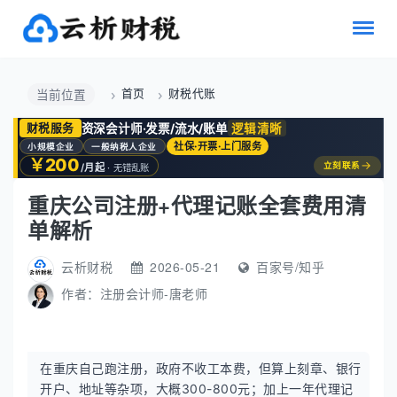
首页
财税代账
当前位置
资深会计师·发票/流水/账单
逻辑清晰
财税服务
社保·开票·上门服务
小规模企业
一般纳税人企业
￥200
→
立刻联系
/月起
· 无错乱账
重庆公司注册+代理记账全套费用清
单解析
云析财税
2026-05-21
百家号/知乎
作者：
注册会计师-唐老师
在重庆自己跑注册，政府不收工本费，但算上刻章、银行
开户、地址等杂项，大概300-800元；加上一年代理记