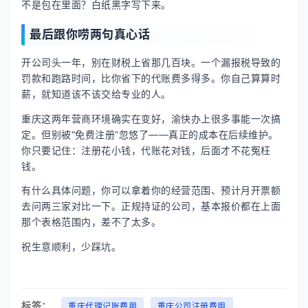
不是包在里面？白纸黑字写下来。
最后跟你唠两句真心话
开公司头一年，别在财税上省那几百块。一个漏报税导致的
罚款和跑路时间，比你省下的代账费多得多。你自己算算时
薪，就知道该不该交给专业的人。
重庆这两年营商环境确实在变好，渝快办上很多事能一次搞
定。但别被“免费注册”忽悠了——真正的成本在后续维护。
你只要记住：注册花小钱，代账花对钱，后面才不花冤枉
钱。
有什么具体问题，你可以拿着你的经营范围、预计月开票额
去问两三家对比一下。正规持证的公司，基本报价都在上面
那个表格范围内，差不了太多。
祝生意顺利，少踩坑。
标签：
重庆代理记账费用
重庆公司注册费用