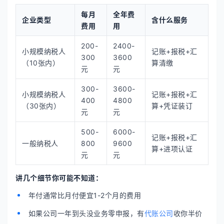
每月
全年费
企业类型
含什么服务
费用
用
200-
2400-
小规模纳税人
记账+报税+汇
300
3600
（10张内）
算清缴
元
元
300-
3600-
小规模纳税人
记账+报税+汇
400
4800
（30张内）
算+凭证装订
元
元
500-
6000-
记账+报税+汇
一般纳税人
800
9600
算+进项认证
元
元
讲几个细节你可能不知道：
年付通常比月付便宜1-2个月的费用
如果公司一年到头没业务零申报，有
代账公司
收你半价