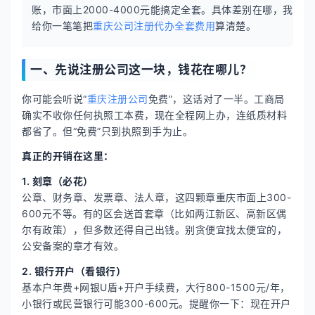
账，市面上2000-4000元能搞定全套。具体差别在哪，我
给你一笔笔把
重庆公司注册代办全套费用
算清楚。
一、先说注册公司这一块，钱花在哪儿？
你可能会听说“
重庆注册公司
免费”，这话对了一半。工商局
确实不收你任何执照工本费，现在全程网上办，连纸质材料
都省了。但“免费”只到执照到手为止。
真正的开销在这里：
1. 刻章（必花）
公章、财务章、发票章、法人章，这四颗章重庆市面上300-
600元不等。有的区会送首套章（比如两江新区、高新区偶
尔有政策），但多数还得自己出钱。别贪便宜找太便宜的，
公安备案的章才有效。
2. 银行开户（看银行）
基本户年费+网银U盾+开户手续费，大行800-1500元/年，
小银行或民营银行可能300-600元。提醒你一下：现在开户