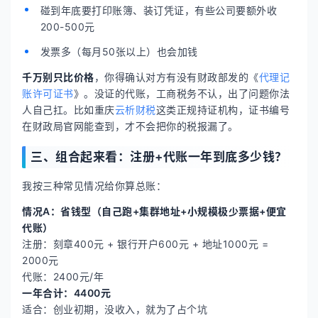
碰到年底要打印账簿、装订凭证，有些公司要额外收
200-500元
发票多（每月50张以上）也会加钱
千万别只比价格
，你得确认对方有没有财政部发的《
代理记
账许可证书
》。没证的代账，工商税务不认，出了问题你法
人自己扛。比如重庆
云析财税
这类正规持证机构，证书编号
在财政局官网能查到，才不会把你的税报漏了。
三、组合起来看：注册+代账一年到底多少钱？
我按三种常见情况给你算总账：
情况A：省钱型（自己跑+集群地址+小规模极少票据+便宜
代账）
注册：刻章400元 + 银行开户600元 + 地址1000元 =
2000元
代账：2400元/年
一年合计：4400元
适合：创业初期，没收入，就为了占个坑