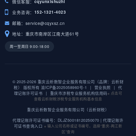
微信客服：
cqyunxishuzhi
业务咨询：
152-1321-4023
邮箱：
service@cqyxsz.cn
地址：重庆市南岸区江南大道61号
周一至周日 9:00-18:00
© 2025-2026 重庆云析数智企业服务有限公司（品牌：云析财
税） 版权所有
渝ICP备2025058960号-1
|
营业执照
|
代
理记账许可证书
|
重庆市涉税专业服务机构信用码
※ 点击可
查看云析财税涉税专业服务机构基本信息
重庆云析数智企业服务有限公司（云析财税）
代理记账许可证书编号：DLJZ50018120250070 |
代理记账许
可证书查询入口
※ 输入公司名称或证书编号，选择“重庆-两江新
区”查询