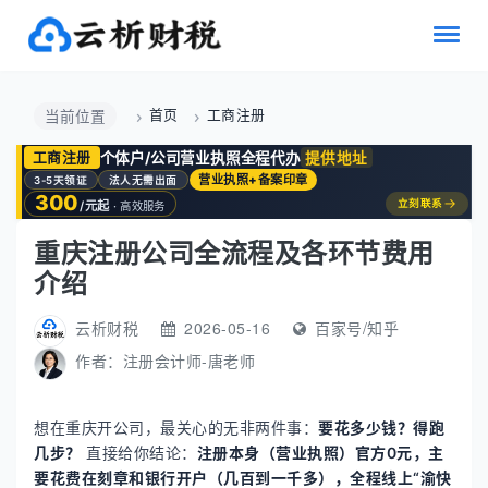
首页
工商注册
当前位置
个体户/公司营业执照全程代办
提供地址
工商注册
营业执照+备案印章
3-5天领证
法人无需出面
300
→
立刻联系
/元起
· 高效服务
重庆注册公司全流程及各环节费用
介绍
云析财税
2026-05-16
百家号/知乎
作者：
注册会计师-唐老师
想在重庆开公司，最关心的无非两件事：
要花多少钱？得跑
几步？
​ 直接给你结论：
注册本身（营业执照）官方0元，主
要花费在刻章和银行开户（几百到一千多），全程线上“渝快