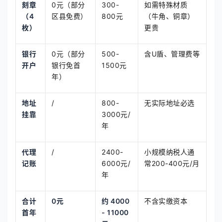
刻章
0元（部分
300-
如需特殊材质
（4
区县免费）
800元
（牛角、铜章）
枚）
更贵
银行
0元（部分
500-
含U盾、管理费等
开户
银行免首
1500元
年）
地址
/
800-
无实际地址必选
挂靠
3000元/
年
代理
/
2400-
小规模纳税人通
记账
6000元/
常200-400元/月
年
合计
0元
约 4000
不含实缴资本
首年
- 11000