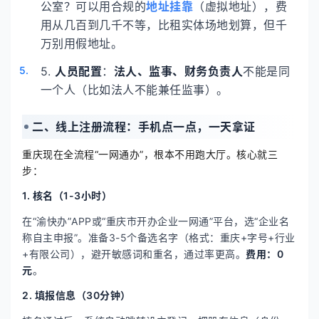
公室？可以用合规的
地址挂靠
（虚拟地址），费
用从几百到几千不等，比租实体场地划算，但千
万别用假地址。
5.
人员配置
：
法人、监事、财务负责人
不能是同
一个人（比如法人不能兼任监事）。
二、线上注册流程：手机点一点，一天拿证
重庆现在全流程“一网通办”，根本不用跑大厅。核心就三
步：
1. 核名（1-3小时）
在“渝快办”APP或“重庆市开办企业一网通”平台，选“企业名
称自主申报”。准备3-5个备选名字（格式：重庆+字号+行业
+有限公司），避开敏感词和重名，通过率更高。
费用：0
元
。
2. 填报信息（30分钟）