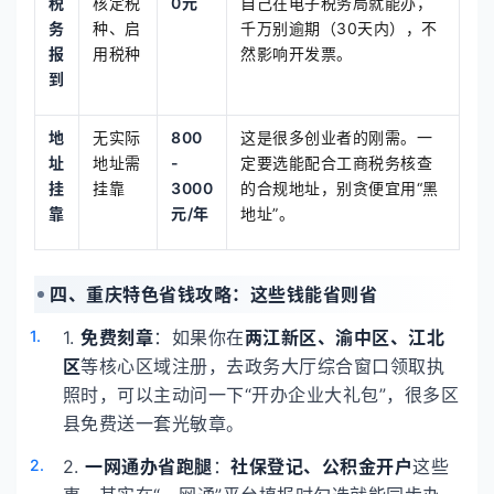
税
核定税
0元
自己在电子税务局就能办，
务
种、启
千万别逾期（30天内），不
报
用税种
然影响开发票。
到
地
无实际
800
这是很多创业者的刚需。一
址
地址需
-
定要选能配合工商税务核查
挂
挂靠
3000
的合规地址，别贪便宜用“黑
靠
元/年
地址”。
四、重庆特色省钱攻略：这些钱能省则省
1.
免费刻章
：如果你在
两江新区、渝中区、江北
区
等核心区域注册，去政务大厅综合窗口领取执
照时，可以主动问一下“开办企业大礼包”，很多区
县免费送一套光敏章。
2.
一网通办省跑腿
：
社保登记、公积金开户
这些