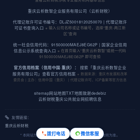
重庆云析数智企业服务有限公司（云析财税）
代理记账许可证书编号：DLJZ50018120250070 |
代理记账许
可证书查询入口
※ 输入公司名称或证书编号，选择“重庆-两江新
区”查询
统一社会信用代码：91500000MAEJ8EG62P |
国家企业信用
信息公示系统查询入口
※ 在首页输入“重庆云析数智”或统一代码
91500000MAEJ8EG62P 即可查验
搜索「重庆云析数智企业
官方信用档案（信用中国·重庆）：
服务有限公司」查看官方信用档案
※ 数据来源：重庆市发展和改革
委员会 | 主办：信用中国（重庆） | 代理记账许可、ICP备案等官方信息
sitemap
网站地图
TXT地图
致谢dedebiz
云析财税重庆公共就业网招聘信息
友情链接：
重庆云析财税
拨打电话
微信客服
* 本网站为用户提供专业财税咨询，具体业务流程以合同为准。