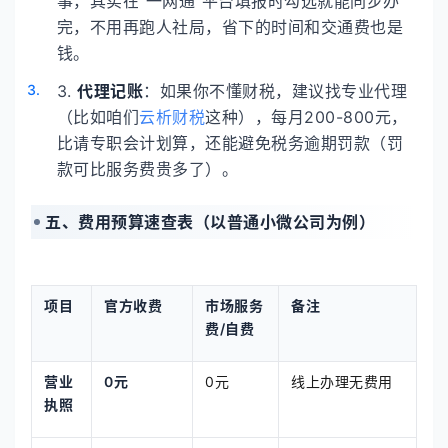
事，其实在“一网通”平台填报时勾选就能同步办
完，不用再跑人社局，省下的时间和交通费也是
钱。
3.
代理记账
：如果你不懂财税，建议找专业代理
（比如咱们
云析财税
这种），每月200-800元，
比请专职会计划算，还能避免税务逾期罚款（罚
款可比服务费贵多了）。
五、费用预算速查表（以普通小微公司为例）
项目
官方收费
市场服务
备注
费/自费
营业
0元
0元
线上办理无费用
执照