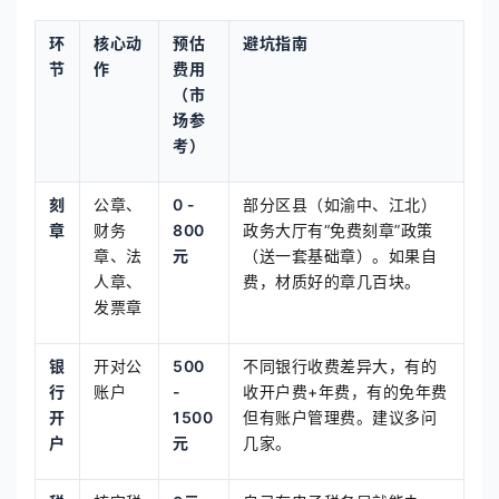
环
核心动
预估
避坑指南
节
作
费用
（市
场参
考）
刻
公章、
0 -
部分区县（如渝中、江北）
章
财务
800
政务大厅有“免费刻章”政策
章、法
元
（送一套基础章）。如果自
人章、
费，材质好的章几百块。
发票章
银
开对公
500
不同银行收费差异大，有的
行
账户
-
收开户费+年费，有的免年费
开
1500
但有账户管理费。建议多问
户
元
几家。