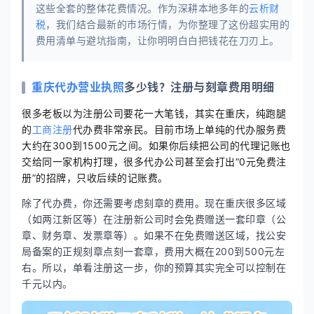
这些全套的整体花费情况。作为深耕本地多年的
云析财
税
，我们结合最新的市场行情，为你整理了这份超实用的
费用清单与避坑指南，让你明明白白把钱花在刀刃上。
重庆
代办营业执照
多少钱？注册与刻章费用明细
很多老板以为注册公司要花一大笔钱，其实在重庆，纯跑腿
的
工商注册
代办费非常亲民。目前市场上单纯的代办服务费
大约在300到1500元之间。如果你后续把公司的代理记账也
交给同一家机构打理，很多代办公司甚至会打出“0元免费注
册”的招牌，只收后续的记账费。
除了代办费，你还需要考虑刻章的费用。现在重庆很多区域
（如两江新区等）在注册新公司时会免费赠送一套印章（公
章、财务章、发票章等）。如果不在免费赠送区域，找公安
局备案的正规刻章点刻一套章，费用大概在200到500元左
右。所以，单看注册这一步，你的预算其实完全可以控制在
千元以内。