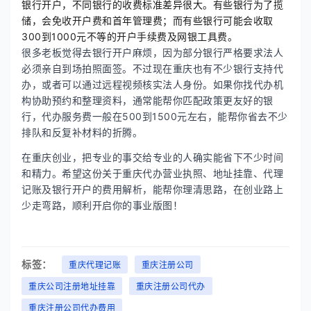
银行开户，不同银行的收费标准差异很大。有些银行为了揽
储，会免收开户费和首年管理费；而有些银行可能会收取
300到1000元不等的开户手续费及网银工具费。
很多老板觉得去银行开户麻烦，因为部分银行严格要求法人
必须亲自到场拍照面签。不过现在重庆也有不少银行支持代
办，或者可以通过远程视频核实法人身份。如果你找代办机
构协助预约和整理资料，通常能帮你匹配政策更友好的银
行，代办服务费一般在500到1500元左右，能帮你省去不少
排队和反复补材料的折腾。
在重庆创业，把专业的事交给专业的人确实能省下不少时间
和精力。希望这份关于重庆代办营业执照、地址挂靠、代理
记账及银行开户的费用解析，能帮你理清思路，在创业路上
少走弯路，顺利开启你的事业版图！
标签：
重庆代理记账
重庆注册公司
重庆公司注册地址挂靠
重庆注册公司代办
重庆注册公司代办费用