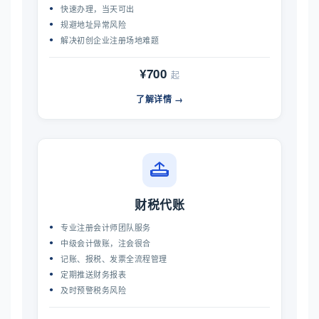
快速办理，当天可出
规避地址异常风险
解决初创企业注册场地难题
¥700
起
了解详情 →
财税代账
专业注册会计师团队服务
中级会计做账，注会很合
记账、报税、发票全流程管理
定期推送财务报表
及时预警税务风险