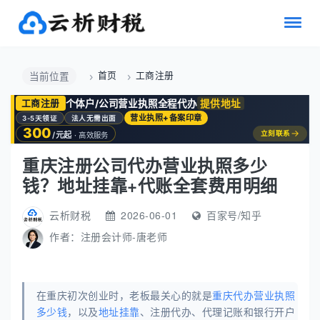
首页
工商注册
当前位置
个体户/公司营业执照全程代办
提供地址
工商注册
营业执照+备案印章
3-5天领证
法人无需出面
300
→
立刻联系
/元起
· 高效服务
重庆注册公司代办营业执照多少
钱？地址挂靠+代账全套费用明细
云析财税
2026-06-01
百家号/知乎
作者：
注册会计师-唐老师
在重庆初次创业时，老板最关心的就是
重庆代办营业执照
多少钱
，以及
地址挂靠
、注册代办、代理记账和银行开户