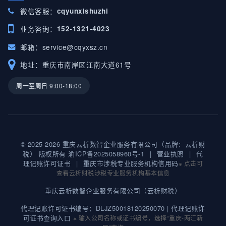
微信客服：
cqyunxishuzhi
业务咨询：
152-1321-4023
邮箱：
service@cqyxsz.cn
地址：重庆市南岸区江南大道61号
周一至周日 9:00-18:00
© 2025-2026 重庆云析数智企业服务有限公司（品牌：云析财
税） 版权所有
渝ICP备2025058960号-1
|
营业执照
|
代
理记账许可证书
|
重庆市涉税专业服务机构信用码
※ 点击可
查看云析财税涉税专业服务机构基本信息
重庆云析数智企业服务有限公司（云析财税）
代理记账许可证书编号：DLJZ50018120250070 |
代理记账许
可证书查询入口
※ 输入公司名称或证书编号，选择“重庆-两江新