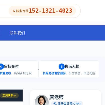
152-1321-4023
📞 服务专线
题
联系我们
审核交付
售后无忧
4
5
多重复核
，确保合规无误
长期财税管家服务
，异常预警，风险把控
立刻联系
→
唐老师
注册会计师(CPA)