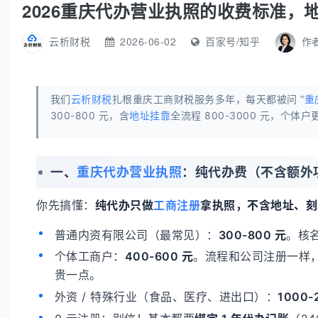
2026重庆代办营业执照的收费标准，
云析财税
2026-06-02
百家号/知乎
作
我们
云析财税
扎根重庆工商财税服务多年，每天都被问 “
重
300-800 元，含
地址挂靠
全流程 800-3000 元，个
一、
重庆
代办营业执照
：纯代办费（不含额外
你先搞懂：
纯代办只做
工商注册
拿执照，不含地址、刻
普通内资有限公司（最常见）：
300-800 元
。核
个体工商户：
400-600 元
。流程和公司注册一样
贵一点。
外资 / 特殊行业（食品、医疗、进出口）：
1000-