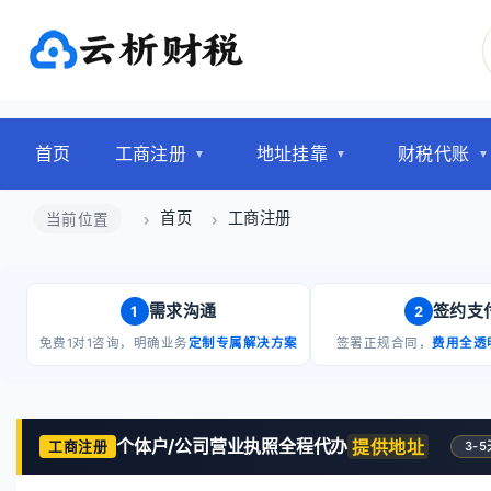
首页
工商注册
地址挂靠
财税代账
首页
工商注册
当前位置
需求沟通
签约支
1
2
免费1对1咨询，明确业务
定制专属解决方案
签署正规合同，
费用全透
个体户/公司营业执照全程代办
提供地址
工商注册
3-