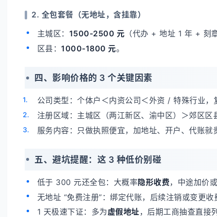
2. 全包套餐（无地址，含挂靠）
主城区：
1500-2500 元
（代办 + 地址 1 年 + 刻
区县：
1000-1800 元
。
四、影响价格的 3 个关键因素
公司类型：个体户＜内资公司＜外资 / 特殊行业
注册区域：主城区（两江新区、渝中区）＞郊区区
服务内容：只做执照便宜，加地址、开户、代账就
五、避坑提醒：这 3 种低价别碰
低于 300 元还全包：大概率
隐形收费
，中途加价
无地址 “免费注册”：绑定代账，后续注销或变更收
1 天极速下证：多为
虚假地址
，后期工商抽查直接