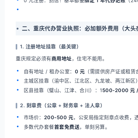
0 元注册：别信！基本都要
绑定 1 年代办记账
（2
二、重庆代办营业执照：必加额外费用（大头
1. 注册地址挂靠（最关键）
重庆规定必须有
商用地址
，住宅不能用。
自有地址 / 租办公室：
0 元
（需提供房产证或租赁
主城区挂靠（渝中区、江北区、九龙坡、两江新区
区县挂靠（璧山、江津、合川）：1
500-2000 元 
2. 刻章费（公章 + 财务章 + 法人章）
市场价：
200-500 元
，公安局指定刻章点收费，
多数代办套餐
首套免费送
，单刻另算。