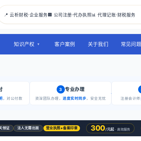
📍 云析财税·企业服务
🏢 公司注册·代办执照
📊 代理记账·财税服务
知识产权
客户案例
关于我们
常见问
付
专业办理
3
明
，对公付款
资深团队办理，
进度实时同步
，安全无忧
注册会计师
300
5天领证
法人无需出面
营业执照+备案印章
/元起
· 高效服务