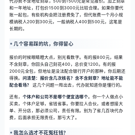
代办费不含地址刻章，500到1500元是常见报价。加上刻章
和一年地址，打包价1500到3000元比较合理。如果你要代
账一起包，有些机构会把注册费免了，但代账费一个月小规
模纳税人200到300元，一般纳税人400到500元，这笔是
长期的。
几个容易踩的坑，你得留心
报价的时候眼睛瞪大点，别光看数字。有的报800元，结果
不含刻章，你回头自己刻花400，总价变1200。有的报
2000元全包，但地址是没法配合银行开户的那种，你后期还
得换。
问清楚：报价含几次核名？含不含刻章？地址能不能
配合看场？
这几个问题一甩出去，代办就知道你是懂行的。
还有，
个体户和公司不是哪个便宜选哪个
。你一个人做点小
买卖，个体户足够，省钱省事。你要拉人合伙，或者想接大
单、开分店，那必须公司，责任有限。别为了省几百块代办
费，后面承担无限责任，那亏大了。
我怎么选才不花冤枉钱？