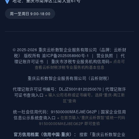
地址：重庆市南岸区江南大道61号
周一至周日 9:00-18:00
© 2025-2026 重庆云析数智企业服务有限公司（品牌：云析财
税） 版权所有
渝ICP备2025058960号-1
|
营业执照
|
代
理记账许可证书
|
重庆市涉税专业服务机构信用码
※ 点击可
查看云析财税涉税专业服务机构基本信息
重庆云析数智企业服务有限公司（云析财税）
代理记账许可证书编号：DLJZ50018120250070 |
代理记账许
可证书查询入口
※ 输入公司名称或证书编号，选择“重庆-两江新
区”查询
统一社会信用代码：91500000MAEJ8EG62P |
国家企业信用
信息公示系统查询入口
※ 在首页输入“重庆云析数智”或统一代码
91500000MAEJ8EG62P 即可查验
搜索「重庆云析数智企业
官方信用档案（信用中国·重庆）：