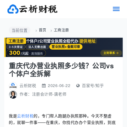
首页
工商注册
当前位置
个体户/公司营业执照全程代办
提供地址
工商注册
营业执照+备案印章
3-5天领证
法人无需出面
300
→
立刻联系
/元起
· 高效服务
重庆代办营业执照多少钱？公司vs
个体户全拆解
云析财税
2026-06-22
百家号/知乎
作者：
注册会计师-唐老师
我是
云析财税
的，专门帮人跑腿办执照那种。今天不整虚
的，就聊一件事——在重庆，你找代办办个营业执照，到底