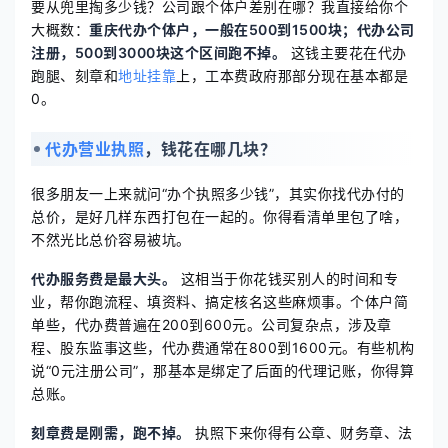
要从兜里掏多少钱？公司跟个体户差别在哪？我直接给你个
大概数：
重庆代办个体户，一般在500到1500块；代办公司
注册，500到3000块这个区间跑不掉。
这钱主要花在代办
跑腿、刻章和
地址挂靠
上，工本费政府那部分现在基本都是
0。
代办营业执照
，钱花在哪几块？
很多朋友一上来就问“办个执照多少钱”，其实你找代办付的
总价，是好几样东西打包在一起的。你得看清单里包了啥，
不然光比总价容易被坑。
代办服务费是最大头。
这相当于你花钱买别人的时间和专
业，帮你跑流程、填资料、搞定核名这些麻烦事。个体户简
单些，代办费普遍在200到600元。公司复杂点，涉及章
程、股东监事这些，代办费通常在800到1600元。有些机构
说“0元注册公司”，那基本是绑定了后面的代理记账，你得算
总账。
刻章费是刚需，跑不掉。
执照下来你得有公章、财务章、法