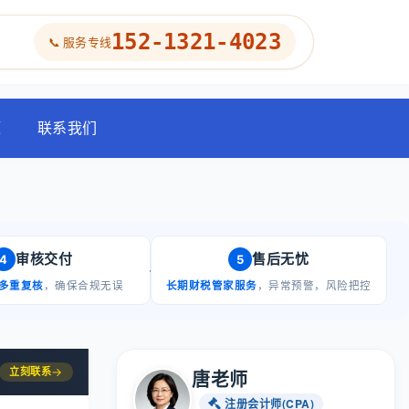
152-1321-4023
📞 服务专线
题
联系我们
审核交付
售后无忧
4
5
多重复核
，确保合规无误
长期财税管家服务
，异常预警，风险把控
立刻联系
→
唐老师
注册会计师(CPA)