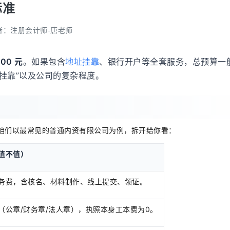
标准
者：
注册会计师-唐老师
00 元
。如果包含
地址挂靠
、银行开户等全套服务，总预算一
址挂靠”以及公司的复杂程度。
咱们以最常见的普通内资有限公司为例，拆开给你看：
值不值）
务费，含核名、材料制作、线上提交、领证。
（公章/财务章/法人章），执照本身工本费为0。