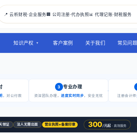
📍 云析财税·企业服务
🏢 公司注册·代办执照
📊 代理记账·财税服务
知识产权
客户案例
关于我们
常见问
付
专业办理
3
明
，对公付款
资深团队办理，
进度实时同步
，安全无忧
注册会计师
300
5天领证
法人无需出面
营业执照+备案印章
/元起
· 高效服务