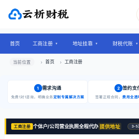
首页
工商注册
地址挂靠
财税代账
首页
工商注册
当前位置
需求沟通
签约支
1
2
免费1对1咨询，明确业务
定制专属解决方案
签署正规合同，
费用全透
个体户/公司营业执照全程代办
提供地址
工商注册
3-