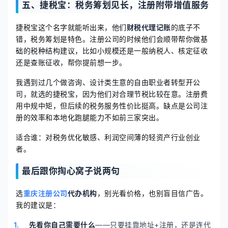
五、捷税宝：税务筹划见长，注册附带增值服务
捷税宝这个名字就能听出来，他们
财税代理记账
的底子不
错，税务筹划是特色。注册公司的时候他们会顺带帮你做基
础的税种结构建议，比如小规模还是一般纳税人、核定征收
还是查账征收，帮你提前想一步。
我遇到过几个做咨询、设计类生意的自由职业者转型开公
司，就选的捷税宝，因为他们对合理节税比较在意。注册费
用中规中矩，但后续的税务服务性价比挺高。缺点是公司注
册的效率和本地化跑腿能力不如前三家突出。
适合谁：对税务优化敏感、利润空间薄的轻资产行业创业
者。
最后跟你掏心窝子说两句
选
重庆注册公司
代办机构
，别光看价格，也别盲目信广告。
我的建议是：
先看你自己需要什么
——只要挂靠地址+注册，还是连代