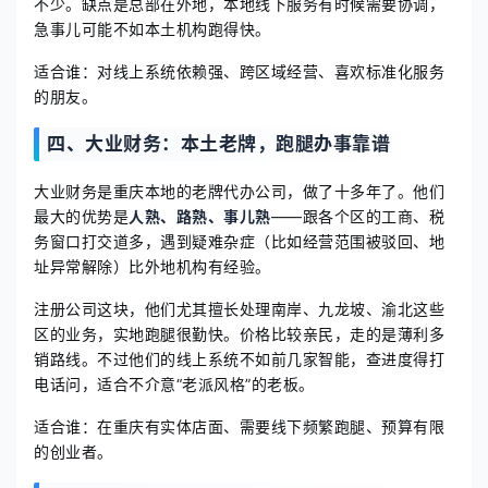
不少。缺点是总部在外地，本地线下服务有时候需要协调，
急事儿可能不如本土机构跑得快。
适合谁：对线上系统依赖强、跨区域经营、喜欢标准化服务
的朋友。
四、大业财务：本土老牌，跑腿办事靠谱
大业财务是重庆本地的老牌代办公司，做了十多年了。他们
最大的优势是
人熟、路熟、事儿熟
——跟各个区的工商、税
务窗口打交道多，遇到疑难杂症（比如经营范围被驳回、地
址异常解除）比外地机构有经验。
注册公司这块，他们尤其擅长处理南岸、九龙坡、渝北这些
区的业务，实地跑腿很勤快。价格比较亲民，走的是薄利多
销路线。不过他们的线上系统不如前几家智能，查进度得打
电话问，适合不介意“老派风格”的老板。
适合谁：在重庆有实体店面、需要线下频繁跑腿、预算有限
的创业者。