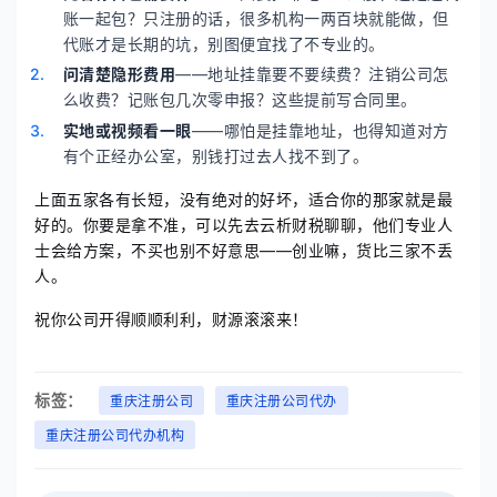
账一起包？只注册的话，很多机构一两百块就能做，但
代账才是长期的坑，别图便宜找了不专业的。
问清楚隐形费用
——地址挂靠要不要续费？注销公司怎
么收费？记账包几次零申报？这些提前写合同里。
实地或视频看一眼
——哪怕是挂靠地址，也得知道对方
有个正经办公室，别钱打过去人找不到了。
上面五家各有长短，没有绝对的好坏，适合你的那家就是最
好的。你要是拿不准，可以先去云析财税聊聊，他们专业人
士会给方案，不买也别不好意思——创业嘛，货比三家不丢
人。
祝你公司开得顺顺利利，财源滚滚来！
标签：
重庆注册公司
重庆注册公司代办
重庆注册公司代办机构