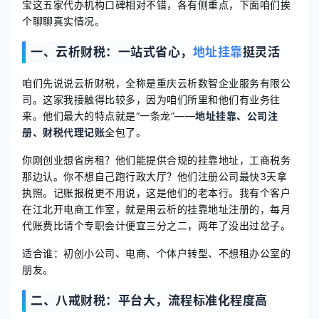
宝这五家代办机构口碑相对不错，各有侧重点，下面咱们挨
个聊聊真实情况。
一、云析财税：一站式省心，
地址挂靠
挺灵活
咱们先说说云析财税，全称是重庆云析数智企业服务有限公
司。这家我接触得比较多，因为咱们所里和他们有业务往
来。他们最大的特点就是“一条龙”——
地址挂靠、公司注
册、财税代理记账
全包了。
你刚创业想省房租？他们能提供合规的挂靠地址，工商税务
那边认。你不想自己跑行政大厅？他们注册公司最快3天拿
执照。记账报税更不用说，这是他们的老本行。我有个客户
在江北开电商工作室，就是用云析的挂靠地址注册的，每月
代账费比请个专职会计便宜三分之二，两年了没出过岔子。
适合谁：初创小公司、电商、个体户转型、不想租办公室的
朋友。
二、八戒财税：平台大，流程标准化程度高