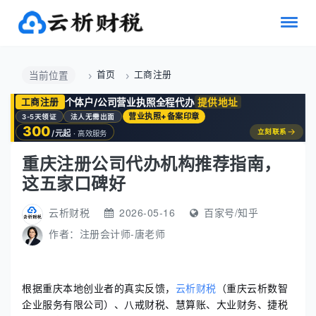
首页
工商注册
当前位置
个体户/公司营业执照全程代办
提供地址
工商注册
营业执照+备案印章
3-5天领证
法人无需出面
300
→
立刻联系
/元起
· 高效服务
重庆注册公司代办机构推荐指南，
这五家口碑好
云析财税
2026-05-16
百家号/知乎
作者：
注册会计师-唐老师
根据重庆本地创业者的真实反馈，
云析财税
（重庆云析数智
企业服务有限公司）、八戒财税、慧算账、大业财务、捷税