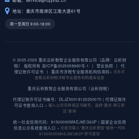
地址：重庆市南岸区江南大道61号
周一至周日 9:00-18:00
© 2025-2026 重庆云析数智企业服务有限公司（品牌：云析财
税） 版权所有
渝ICP备2025058960号-1
|
营业执照
|
代
理记账许可证书
|
重庆市涉税专业服务机构信用码
※ 点击可
查看云析财税涉税专业服务机构基本信息
重庆云析数智企业服务有限公司（云析财税）
代理记账许可证书编号：DLJZ50018120250070 |
代理记账许
可证书查询入口
※ 输入公司名称或证书编号，选择“重庆-两江新
区”查询
统一社会信用代码：91500000MAEJ8EG62P |
国家企业信用
信息公示系统查询入口
※ 在首页输入“重庆云析数智”或统一代码
91500000MAEJ8EG62P 即可查验