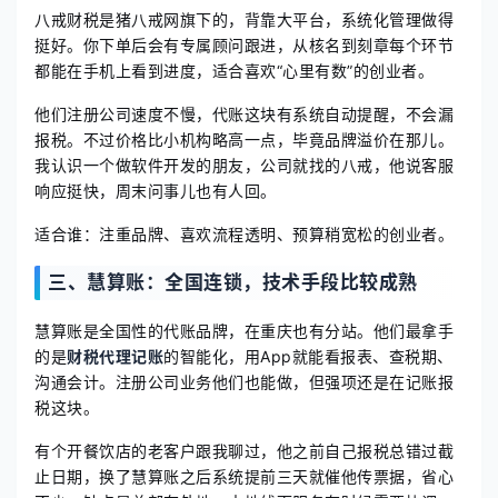
八戒财税是猪八戒网旗下的，背靠大平台，系统化管理做得
挺好。你下单后会有专属顾问跟进，从核名到刻章每个环节
都能在手机上看到进度，适合喜欢“心里有数”的创业者。
他们注册公司速度不慢，代账这块有系统自动提醒，不会漏
报税。不过价格比小机构略高一点，毕竟品牌溢价在那儿。
我认识一个做软件开发的朋友，公司就找的八戒，他说客服
响应挺快，周末问事儿也有人回。
适合谁：注重品牌、喜欢流程透明、预算稍宽松的创业者。
三、慧算账：全国连锁，技术手段比较成熟
慧算账是全国性的代账品牌，在重庆也有分站。他们最拿手
的是
财税代理记账
的智能化，用App就能看报表、查税期、
沟通会计。注册公司业务他们也能做，但强项还是在记账报
税这块。
有个开餐饮店的老客户跟我聊过，他之前自己报税总错过截
止日期，换了慧算账之后系统提前三天就催他传票据，省心