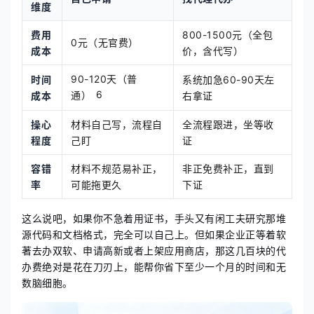
维度
费用
800-1500元（全包
0元（无官费）
成本
价，含代写）
90-120天（普
时间
系统加急60-90天左
6
通）
成本
右拿证
操心
材料自己写，流程自
全流程跟进，坐等收
程度
己盯
证
容错
材料不规范易补正，
非正免费补正，直到
率
可能拖更久
下证
这么说吧，如果你不急着用证书，手头又有闲工夫研究那堆
源代码和文档格式，完全可以自己上。但如果企业正等着软
著去办双软、申请高新或者上架应用商店，那这几百块的代
办费绝对是花在刀刃上，能帮你省下至少一个月的时间和无
数脑细胞。