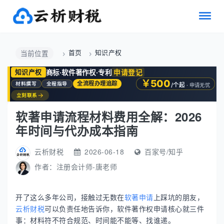
首页
知识产权
当前位置
商标·软件著作权·专利
申请登记
知识产权
￥500
全流程办理追踪
材料撰写
全程指导
/个起
· 申请无忧
→
立刻联系
软著申请流程材料费用全解：2026
年时间与代办成本指南
云析财税
2026-06-18
百家号/知乎
作者：
注册会计师-唐老师
开了这么多年公司，接触过无数在
软著申请
上踩坑的朋友，
云析财税
可以负责任地告诉你，软件著作权申请核心就三件
事：材料符不符合规范、时间能不能等、找谁递。