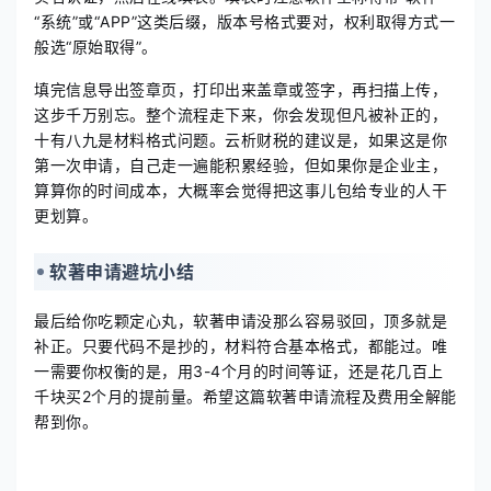
“系统”或“APP”这类后缀，版本号格式要对，权利取得方式一
般选“原始取得”。
填完信息导出签章页，打印出来盖章或签字，再扫描上传，
这步千万别忘。整个流程走下来，你会发现但凡被补正的，
十有八九是材料格式问题。云析财税的建议是，如果这是你
第一次申请，自己走一遍能积累经验，但如果你是企业主，
算算你的时间成本，大概率会觉得把这事儿包给专业的人干
更划算。
软著申请避坑小结
最后给你吃颗定心丸，软著申请没那么容易驳回，顶多就是
补正。只要代码不是抄的，材料符合基本格式，都能过。唯
一需要你权衡的是，用3-4个月的时间等证，还是花几百上
千块买2个月的提前量。希望这篇软著申请流程及费用全解能
帮到你。