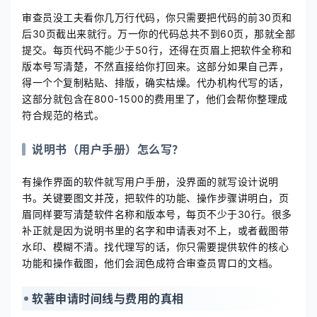
审查员没工夫看你几万行代码，你只需要把代码的前30页和
后30页截出来就行。万一你的代码总共不到60页，那就全部
提交。每页代码不能少于50行，还得在页眉上把软件全称和
版本号写清楚，不然直接给你打回来。这部分如果自己弄，
得一个个复制粘贴、排版，确实枯燥。代办机构代写的话，
这部分就包含在800-1500的费用里了，他们会帮你整理成
符合规范的格式。
说明书（用户手册）怎么写？
有操作界面的软件就写用户手册，没界面的就写设计说明
书。关键要图文并茂，把软件的功能、操作步骤讲明白，页
眉同样要写清楚软件名称和版本号，每页不少于30行。很多
补正就是因为说明书里的名字和申请表对不上，或者截图带
水印、模糊不清。找代理写的话，你只需要提供软件的核心
功能和操作截图，他们会润色成符合审查员胃口的文档。
软著申请时间线与费用的真相