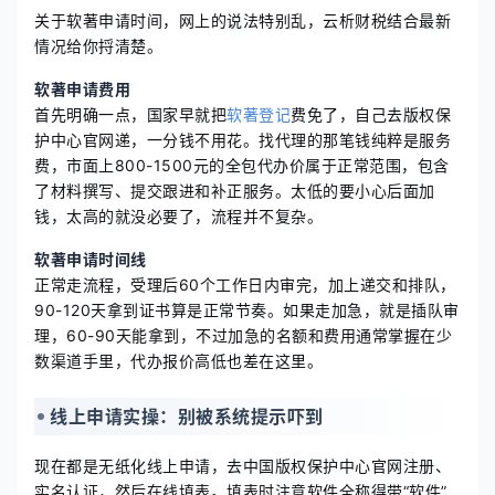
关于软著申请时间，网上的说法特别乱，云析财税结合最新
情况给你捋清楚。
软著申请费用
首先明确一点，国家早就把
软著登记
费免了，自己去版权保
护中心官网递，一分钱不用花。找代理的那笔钱纯粹是服务
费，市面上800-1500元的全包代办价属于正常范围，包含
了材料撰写、提交跟进和补正服务。太低的要小心后面加
钱，太高的就没必要了，流程并不复杂。
软著申请时间线
正常走流程，受理后60个工作日内审完，加上递交和排队，
90-120天拿到证书算是正常节奏。如果走加急，就是插队审
理，60-90天能拿到，不过加急的名额和费用通常掌握在少
数渠道手里，代办报价高低也差在这里。
线上申请实操：别被系统提示吓到
现在都是无纸化线上申请，去中国版权保护中心官网注册、
实名认证，然后在线填表。填表时注意软件全称得带“软件”