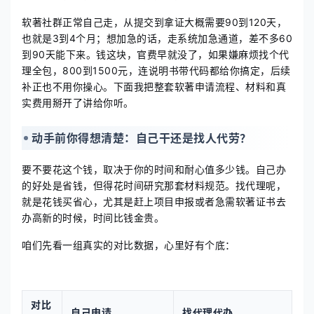
软著社群正常自己走，从提交到拿证大概需要90到120天，
也就是3到4个月；想加急的话，走系统加急通道，差不多60
到90天能下来。钱这块，官费早就没了，如果嫌麻烦找个代
理全包，800到1500元，连说明书带代码都给你搞定，后续
补正也不用你操心。下面我把整套软著申请流程、材料和真
实费用掰开了讲给你听。
动手前你得想清楚：自己干还是找人代劳？
要不要花这个钱，取决于你的时间和耐心值多少钱。自己办
的好处是省钱，但得花时间研究那套材料规范。找代理呢，
就是花钱买省心，尤其是赶上项目申报或者急需软著证书去
办高新的时候，时间比钱金贵。
咱们先看一组真实的对比数据，心里好有个底：
对比
自己申请
找代理代办