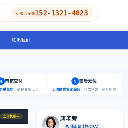
152-1321-4023
📞 服务专线
题
联系我们
审核交付
售后无忧
4
5
多重复核
，确保合规无误
长期财税管家服务
，异常预警，风险把控
立刻联系
→
唐老师
注册会计师(CPA)