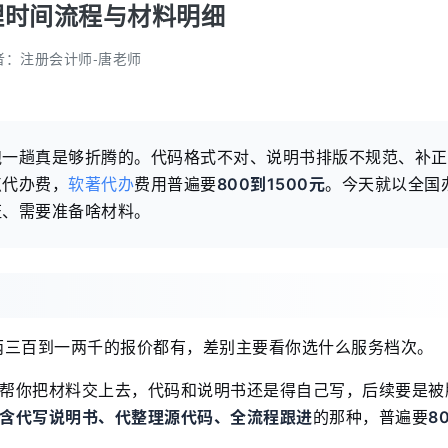
理时间流程与材料明细
者：
注册会计师-唐老师
跑一趟真是够折腾的。代码格式不对、说明书排版不规范、补正
点代办费，
软著代办
费用普遍要
800到1500元
。今天就以全国
证、需要准备啥材料。
两三百到一两千的报价都有，差别主要看你选什么服务档次。
帮你把材料交上去，代码和说明书还是得自己写，后续要是被
含代写说明书、代整理源代码、全流程跟进
的那种，普遍要
8