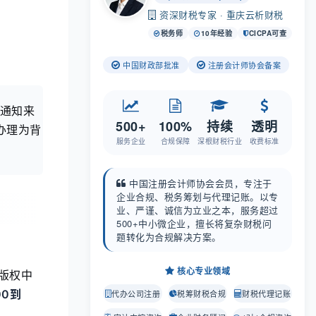
资深财税专家 · 重庆云析财税
税务师
10年经验
CICPA可查
中国财政部批准
注册会计师协会备案
通知来
500+
100%
持续
透明
办理为背
服务企业
合规保障
深根财税行业
收费标准
中国注册会计师协会会员，专注于
企业合规、税务筹划与代理记账。以专
业、严谨、诚信为立业之本，服务超过
500+中小微企业，擅长将复杂财税问
题转化为合规解决方案。
核心专业领域
版权中
00到
代办公司注册
税筹财税合规
财税代理记账