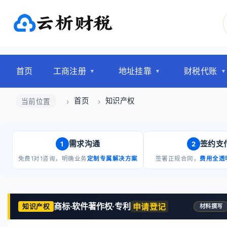
首页
工商注册
地址挂靠
财税代账
首页
知识产权
当前位置
需求沟通
签约支
1
2
免费1对1咨询，明确业务
定制专属解决方案
签署正规合同，
费用全透
商标·软件著作权·专利
申请登记
知识产权
材料撰写