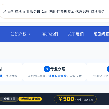
📍 云析财税·企业服务
🏢 公司注册·代办执照
📊 代理记账·财税服务
知识产权
客户案例
关于我们
常见问
付
专业办理
3
明
，对公付款
资深团队办理，
进度实时同步
，安全无忧
注册会计师
￥500
全程指导
全流程办理追踪
/个起
· 申请无忧