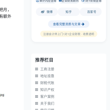
审计内控咨询
企业财务顾问
1对1合规咨询
把月，
微博
知乎
百家号
有额外
查看完整资质与文章
注册会计师上门1对1企业财税 · 收费透明
推荐栏目
工商注册
地址挂靠
财税代账
知识产权
客户案例
关于我们