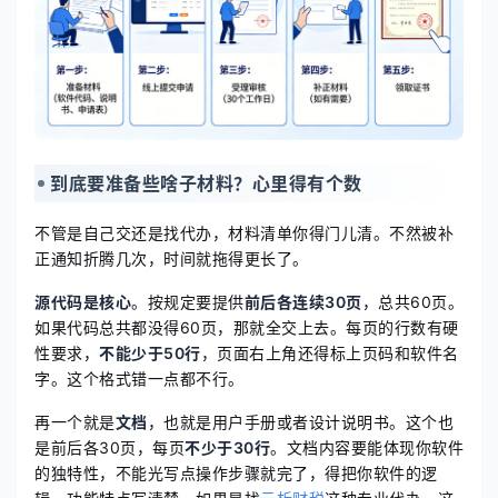
到底要准备些啥子材料？心里得有个数
不管是自己交还是找代办，材料清单你得门儿清。不然被补
正通知折腾几次，时间就拖得更长了。
源代码是核心
。按规定要提供
前后各连续30页
，总共60页。
如果代码总共都没得60页，那就全交上去。每页的行数有硬
性要求，
不能少于50行
，页面右上角还得标上页码和软件名
字。这个格式错一点都不行。
再一个就是
文档
，也就是用户手册或者设计说明书。这个也
是前后各30页，每页
不少于30行
。文档内容要能体现你软件
的独特性，不能光写点操作步骤就完了，得把你软件的逻