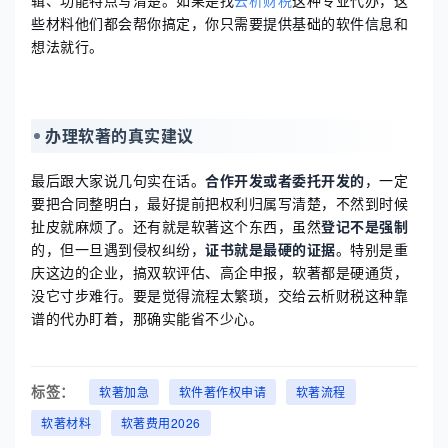
辑、功能特点写清楚。如果是找
云析财税
这种专业代办，这
些材料他们都会帮你搞定，你只需要提供基础的软件信息和
想法就行。
办理软著的真实建议
最后跟大家说几句实在话。
合作开发或者委托开发的
，一定
要把合同整明白，最好提前把权利归属写清楚，不然到时候
扯皮就麻烦了。还有就是软著这个东西，虽然
登记不是强制
的，但一旦遇到侵权纠纷，
证书就是最硬的证据
。特别是重
庆这边的企业，搞双软评估、高企申报，软著都是硬通货，
没它寸步难行。要是觉得流程太繁琐，交给云析财税这种靠
谱的代办盯着，那确实能省不少心。
标签：
软著加急
软件著作权申请
软著流程
软著材料
软著费用2026