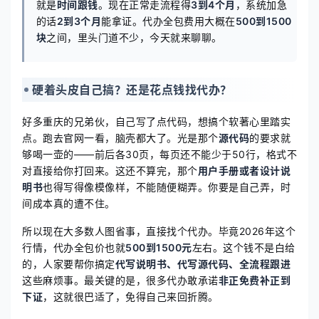
就是
时间跟钱
。现在正常走流程得
3到4个月
，系统加急
的话
2到3个月
能拿证。代办全包费用大概在
500到1500
块
之间，里头门道不少，今天就来聊聊。
硬着头皮自己搞？还是花点钱找代办？
好多重庆的兄弟伙，自己写了点代码，想搞个软著心里踏实
点。跑去官网一看，脑壳都大了。光是那个
源代码
的要求就
够喝一壶的——前后各30页，每页还不能少于50行，格式不
对直接给你打回来。这还不算完，那个
用户手册或者设计说
明书
也得写得像模像样，不能随便糊弄。你要是自己弄，时
间成本真的遭不住。
所以现在大多数人图省事，直接找个代办。毕竟2026年这个
行情，代办全包价也就
500到1500元
左右。这个钱不是白给
的，人家要帮你搞定
代写说明书、代写源代码、全流程跟进
这些麻烦事。最关键的是，很多代办敢承诺
非正免费补正到
下证
，这就很巴适了，免得自己来回折腾。