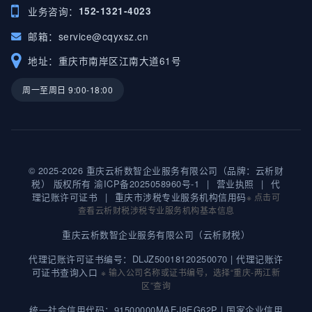
业务咨询：
152-1321-4023
邮箱：
service@cqyxsz.cn
地址：重庆市南岸区江南大道61号
周一至周日 9:00-18:00
© 2025-2026 重庆云析数智企业服务有限公司（品牌：云析财
税） 版权所有
渝ICP备2025058960号-1
|
营业执照
|
代
理记账许可证书
|
重庆市涉税专业服务机构信用码
※ 点击可
查看云析财税涉税专业服务机构基本信息
重庆云析数智企业服务有限公司（云析财税）
代理记账许可证书编号：DLJZ50018120250070 |
代理记账许
可证书查询入口
※ 输入公司名称或证书编号，选择“重庆-两江新
区”查询
统一社会信用代码：91500000MAEJ8EG62P |
国家企业信用