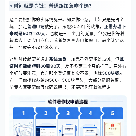
时间就是金钱：普通跟加急咋个选？
这个要根据你的实际情况来。如果你不急，比如只是先占个
坑，那走
普通申请
就完了。按照2026年的政策，
正常办理下
来就是90到120天
，也就是三四个月的光景。但要是你等着
软著去上架应用商店，或者急着拿去申报项目、高企认定这
些，那就等不起那么久了。
这种时候就要考虑走
系统加急
。加急虽然要多给点钱，但
拿
证时间能缩短到60到90天
，差不多两三个月的样子。另外有
个细节要注意，官方那个登记费其实不贵，也就
300块钱
左
右，但你找代办给的500-1500块里头，大部分是服务费，
毕竟人家要帮你写代码说明书，还要帮你盯着流程走。