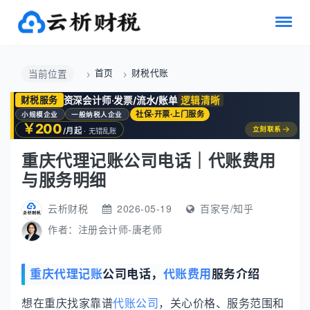
首页
财税代账
当前位置
资深会计师·发票/流水/账单
逻辑清晰
财税服务
社保·开票·上门服务
小规模企业
一般纳税人企业
￥200
→
立刻联系
/月起
· 无错乱账
重庆代理记账公司电话｜代账费用
与服务明细
云析财税
2026-05-19
百家号/知乎
作者：
注册会计师-唐老师
重庆代理记账
公司电话，
代账费用
服务介绍
想在重庆找家靠谱
代账公司
，关心价格、服务范围和