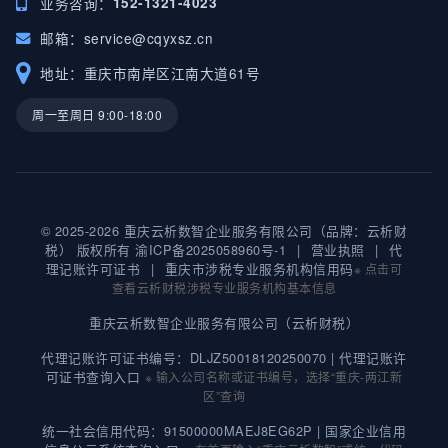
业务咨询：
152-1321-4023
邮箱：
service@cqyxsz.cn
地址：重庆市南岸区江南大道61号
周一至周日 9:00-18:00
© 2025-2026 重庆云析数智企业服务有限公司（品牌：云析财
税） 版权所有
渝ICP备2025058960号-1
|
营业执照
|
代
理记账许可证书
|
重庆市涉税专业服务机构信用码
※ 点击可
查看云析财税涉税专业服务机构基本信息
重庆云析数智企业服务有限公司（云析财税）
代理记账许可证书编号：DLJZ50018120250070 |
代理记账许
可证书查询入口
※ 输入公司名称或证书编号，选择“重庆-两江新
区”查询
统一社会信用代码：91500000MAEJ8EG62P |
国家企业信用