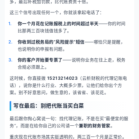
多，最后补税加罚款，比代账费贵十倍。
这三个信号出现任何一个，你就该拿起电话了：
你一个月花在记账报税上的时间超过半天
——你的时间
比那两三百块钱值钱多了。
你收到过税务局的“风险提示”短信
——哪怕只是提醒，
也说明你的申报有问题。
你的客户开始要专票了
——说明你业务在往上走，税务
合规必须跟上。
这时候，你直接拨
15213214023
（云析财税的代理记账电
话），说你是什么行业、大概多少票，让他们给你出个方
案。别不好意思问，做生意的，该省省、该花花。
写在最后：别把代账当买白菜
最后跟你掏心窝说一句：找代理记账，不是在买“最便宜的服
务”，而是在给你自己的公司请一个
兼职的财务管家
。
重庆现在代账市场其实挺透明的，两三百一个月是正常价。