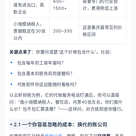
600–
需要专门的行业会
或有进出口、高
1500+
计，费用明显上涨
新企业
小规模纳税人，
这是重庆最常见的价
票据稳定在30张
200–350
格区间
以内
关键点来了
：你要问清楚“这个价格包含什么”。比如：
包含每年的工商年报吗？
包含基本的税务风险提醒吗？
代账软件你这边能随时看账吗？
以云析财税为例，它的代账服务电话打通后，你可以直接
问：“我小规模纳税人，餐饮店，月票40张左右，你们报什
么价？包不包汇算清缴？”——这样问，对方就知道你懂行。
2.1 一个你容易忽略的成本：换代的账公司
如果你现在已经有
代账公司
，想换，别忘了问
交接费
。有些