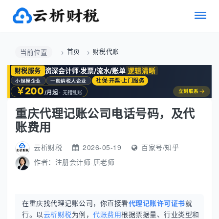
首页
财税代账
当前位置
资深会计师·发票/流水/账单
逻辑清晰
财税服务
社保·开票·上门服务
小规模企业
一般纳税人企业
￥200
→
立刻联系
/月起
· 无错乱账
重庆代理记账公司电话号码，及代
账费用
云析财税
2026-05-19
百家号/知乎
作者：
注册会计师-唐老师
在重庆找代理记账公司，你直接看
代理记账许可证书
就
行。以
云析财税
为例，
代账费用
根据票据量、行业类型和