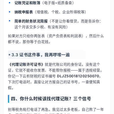
记账凭证和账簿
（电子版+纸质备查）
纳税申报表
（增值税、个税、企业所得税等）
简单的财务状况简报
（不是让你看借贷，而是告诉你：
这个月该交多少税、有没有风险）
如果对方只给你两张表（资产负债表和利润表），然后什么
都不说，那你等于白花钱。
3.3 证书这件事，我再啰嗦一遍
《代理记账许可证书》
就是代账公司的身份证。没有这个
证，它就不能收你发票、不能帮你报税——属于违规经营。
你记一下云析财税的证书编号
DLJZ50018120250070
，
下次打电话时，直接让对方报自己的证书号，一查便知真
假。
四、你什么时候该找代理记账？三个信号
别等税务局打电话了再急。我见过太多老板，自己熬了一年