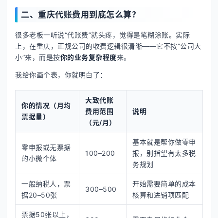
二、重庆代账费用到底怎么算？
很多老板一听说“代账费”就头疼，觉得是笔糊涂账。实际
上，在重庆，正规公司的收费逻辑很清晰——它不按“公司大
小”来，而是按
你的业务复杂程度
来。
我给你画个表，你就明白了：
大致代账
你的情况（月均
费用范围
说明
票据量）
（元/月）
基本就是帮你做零申
零申报或无票据
100–200
报，别指望有太多税
的小微个体
务规划
一般纳税人，票
开始需要简单的成本
300–500
据20–50张
核算和进销项匹配
票据50张以上，