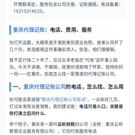
开票额来定，服务包含公司注册、记账报税。电话备着：
15213214023。
重庆代理记账
：电话、费用、服务
你打开这篇，大概率是手里刚拿到营业执照，或者公司开了
几个月，发现报税这件事确实烦人。别急，咱们慢慢聊。
我干这行快二十年了，见过太多老板在“代账”这件事上踩
坑。今天不讲课、不推销，就像你请我喝了杯茶，我陪你捋
一捋——在重庆，到底怎么找一家靠谱的代理记账公司。
一、
重庆代理记账公司
的电话，怎么找、怎么用
你可能会直接搜“
重庆代理记账公司电话
”，一出来好几页，
打过去发现全是销售。我的建议是：
电话只是入口，关键是
你打通之后问什么
。
举个例子，重庆有一家叫
云析财税
的公司（全称：重庆云析
数智企业服务有限公司），它的代账服务电话