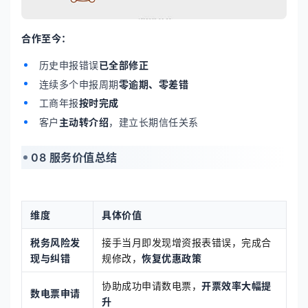
合作至今：
历史申报错误
已全部修正
连续多个申报周期
零逾期、零差错
工商年报
按时完成
客户
主动转介绍
，建立长期信任关系
08 服务价值总结
维度
具体价值
税务风险发
接手当月即发现增资报表错误，完成合
现与纠错
规修改，
恢复优惠政策
协助成功申请数电票，
开票效率大幅提
数电票申请
升