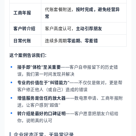
代账套餐附送，
按时完成，避免经营异
工商年报
常
客户转介绍
客户高度认可，
主动引荐朋友
日常代账
连续多周期
零逾期、零差错
这个案例告诉我们：
接手即“体检”至关重要
——客户自申报留下的历史错
误，我们第一时间发现并解决
专业的价值在于“纠错能力”
——不仅仅是做对，更是帮
客户修正他人（或自己）造成的错误
增值服务是信任的放大器
——数电票申请、工商年报附
送，让客户感到“超值”
转介绍是最好的口碑证明
——客户愿意把朋友介绍给
你，说明真的认可
企业状态正常，无异常记录