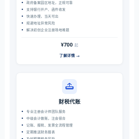
政府备案园区地址，正规可靠
支持银行开户、函件收发
快速办理，当天可出
规避地址异常风险
解决初创企业注册场地难题
¥700
起
了解详情 →
财税代账
专业注册会计师团队服务
中级会计做账，注会很合
记账、报税、发票全流程管理
定期推送财务报表
及时预警税务风险