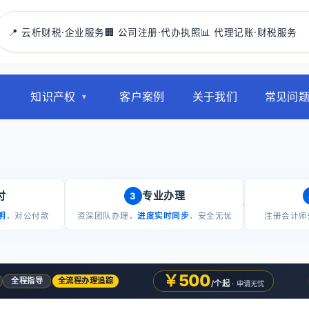
📍 云析财税·企业服务
🏢 公司注册·代办执照
📊 代理记账·财税服务
知识产权
客户案例
关于我们
常见问
付
专业办理
3
明
，对公付款
资深团队办理，
进度实时同步
，安全无忧
注册会计师
￥500
全程指导
全流程办理追踪
/个起
· 申请无忧