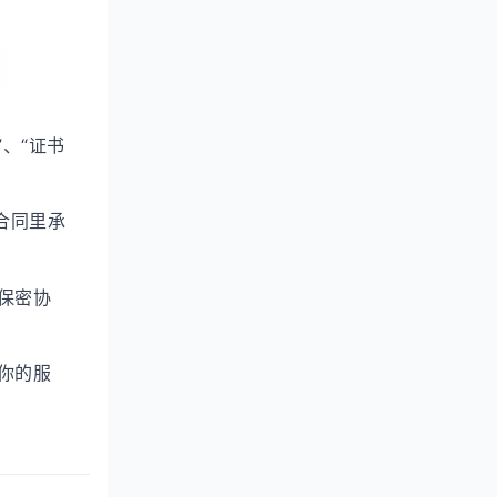
、“证书
合同里承
保密协
你的服