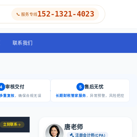
152-1321-4023
📞 服务专线
题
联系我们
审核交付
售后无忧
4
5
多重复核
，确保合规无误
长期财税管家服务
，异常预警，风险把控
立刻联系
→
唐老师
注册会计师(CPA)