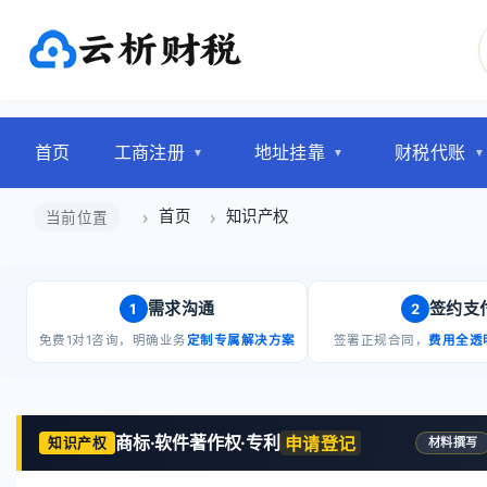
首页
工商注册
地址挂靠
财税代账
首页
知识产权
当前位置
需求沟通
签约支
1
2
免费1对1咨询，明确业务
定制专属解决方案
签署正规合同，
费用全透
商标·软件著作权·专利
申请登记
知识产权
材料撰写