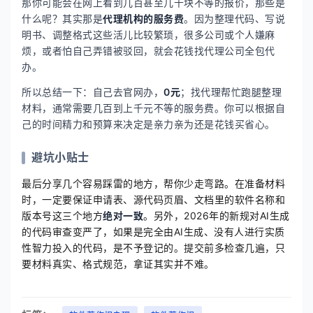
那你可能会在网上看到几百甚至几千块不等的报价，那些是
什么呢？其实那是
代理机构的服务费
。因为整理代码、写说
明书、调整格式这些活儿比较繁琐，很多公司或个人嫌麻
烦，或者怕自己弄错被驳回，就会花钱找代理公司全包代
办。
所以总结一下：自己去官网办，
0元
；找代理帮忙跑腿整理
材料，通常需要几百到上千元不等的服务费。你可以根据自
己的时间精力和预算来决定是亲力亲为还是花钱买省心。
避坑小贴士
最后分享几个容易踩雷的地方，帮你少走弯路。在准备材料
时，一定要保证申请表、源代码页眉、文档里的软件名称和
版本号这三个地方
绝对一致
。另外，2026年的新规对AI生成
的代码审查变严了，如果是完全由AI生成、没有人进行实质
性智力投入的代码，是不予登记的。提交前多检查几遍，只
要材料真实、格式规范，拿证其实并不难。