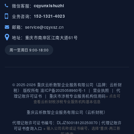
微信客服：
cqyunxishuzhi
业务咨询：
152-1321-4023
邮箱：
service@cqyxsz.cn
地址：重庆市南岸区江南大道61号
周一至周日 9:00-18:00
© 2025-2026 重庆云析数智企业服务有限公司（品牌：云析财
税） 版权所有
渝ICP备2025058960号-1
|
营业执照
|
代
理记账许可证书
|
重庆市涉税专业服务机构信用码
※ 点击可
查看云析财税涉税专业服务机构基本信息
重庆云析数智企业服务有限公司（云析财税）
代理记账许可证书编号：DLJZ50018120250070 |
代理记账许
可证书查询入口
※ 输入公司名称或证书编号，选择“重庆-两江新
区”查询