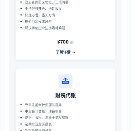
政府备案园区地址，正规可靠
支持银行开户、函件收发
快速办理，当天可出
规避地址异常风险
解决初创企业注册场地难题
¥700
起
了解详情 →
财税代账
专业注册会计师团队服务
中级会计做账，注会很合
记账、报税、发票全流程管理
定期推送财务报表
及时预警税务风险