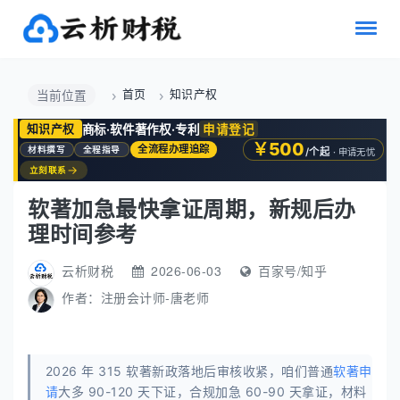
首页
知识产权
当前位置
商标·软件著作权·专利
申请登记
知识产权
￥500
全流程办理追踪
材料撰写
全程指导
/个起
· 申请无忧
→
立刻联系
软著加急最快拿证周期，新规后办
理时间参考
云析财税
2026-06-03
百家号/知乎
作者：
注册会计师-唐老师
2026 年 315 软著新政落地后审核收紧，咱们普通
软著申
请
大多 90-120 天下证，合规加急 60-90 天拿证，材料