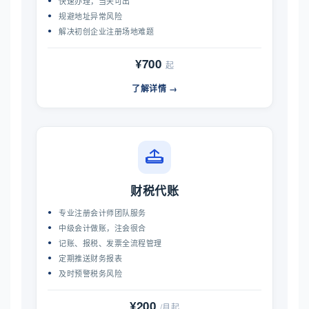
快速办理，当天可出
规避地址异常风险
解决初创企业注册场地难题
¥700
起
了解详情 →
财税代账
专业注册会计师团队服务
中级会计做账，注会很合
记账、报税、发票全流程管理
定期推送财务报表
及时预警税务风险
¥200
/月起