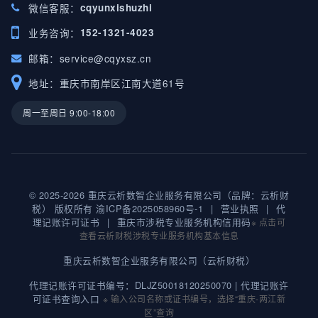
微信客服：
cqyunxishuzhi
业务咨询：
152-1321-4023
邮箱：
service@cqyxsz.cn
地址：重庆市南岸区江南大道61号
周一至周日 9:00-18:00
© 2025-2026 重庆云析数智企业服务有限公司（品牌：云析财
税） 版权所有
渝ICP备2025058960号-1
|
营业执照
|
代
理记账许可证书
|
重庆市涉税专业服务机构信用码
※ 点击可
查看云析财税涉税专业服务机构基本信息
重庆云析数智企业服务有限公司（云析财税）
代理记账许可证书编号：DLJZ50018120250070 |
代理记账许
可证书查询入口
※ 输入公司名称或证书编号，选择“重庆-两江新
区”查询