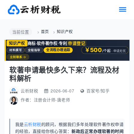
首页
知识产权
当前位置
商标·软件著作权·专利
申请登记
知识产权
￥500
全流程办理追踪
材料撰写
全程指导
/个起
· 申请无忧
→
立刻联系
软著申请最快多久下来？流程及材
料解析
云析财税
2026-06-07
百家号/知乎
作者：
注册会计师-唐老师
我是
云析财税
的顾问，根据我们多年处理软件著作权申请
的经验，直接给你核心答案：
新政后正常办理软著的时间