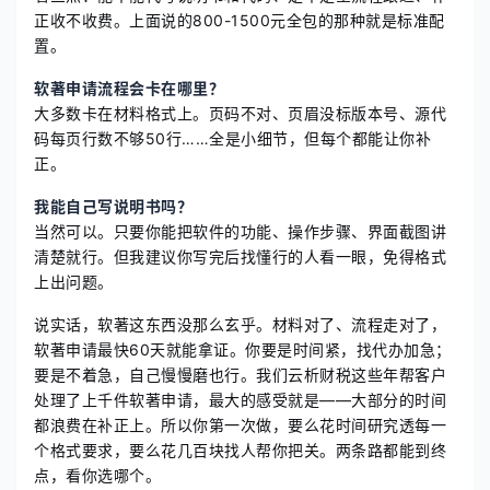
正收不收费。上面说的800-1500元全包的那种就是标准配
置。
软著申请流程会卡在哪里？
大多数卡在材料格式上。页码不对、页眉没标版本号、源代
码每页行数不够50行……全是小细节，但每个都能让你补
正。
我能自己写说明书吗？
当然可以。只要你能把软件的功能、操作步骤、界面截图讲
清楚就行。但我建议你写完后找懂行的人看一眼，免得格式
上出问题。
说实话，软著这东西没那么玄乎。材料对了、流程走对了，
软著申请最快60天就能拿证。你要是时间紧，找代办加急；
要是不着急，自己慢慢磨也行。我们云析财税这些年帮客户
处理了上千件软著申请，最大的感受就是——大部分的时间
都浪费在补正上。所以你第一次做，要么花时间研究透每一
个格式要求，要么花几百块找人帮你把关。两条路都能到终
点，看你选哪个。