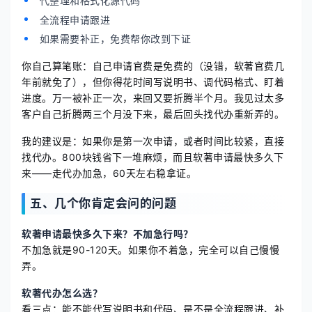
代整理和格式化源代码
全流程申请跟进
如果需要补正，免费帮你改到下证
你自己算笔账：自己申请官费是免费的（没错，软著官费几
年前就免了），但你得花时间写说明书、调代码格式、盯着
进度。万一被补正一次，来回又要折腾半个月。我见过太多
客户自己折腾两三个月没下来，最后回头找代办重新弄的。
我的建议是：如果你是第一次申请，或者时间比较紧，直接
找代办。800块钱省下一堆麻烦，而且软著申请最快多久下
来——走代办加急，60天左右稳拿证。
五、几个你肯定会问的问题
软著申请最快多久下来？不加急行吗？
不加急就是90-120天。如果你不着急，完全可以自己慢慢
弄。
软著代办怎么选？
看三点：能不能代写说明书和代码、是不是全流程跟进、补