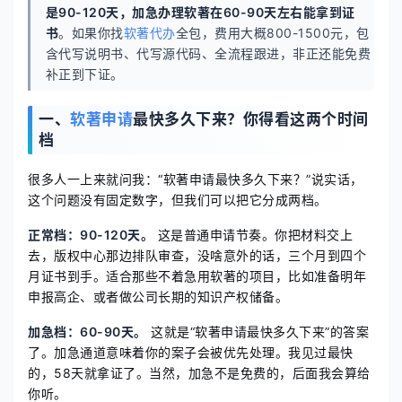
是90-120天，加急办理软著在60-90天左右能拿到证
书
。如果你找
软著代办
全包，费用大概800-1500元，包
含代写说明书、代写源代码、全流程跟进，非正还能免费
补正到下证。
一、
软著申请
最快多久下来？你得看这两个时间
档
很多人一上来就问我：“软著申请最快多久下来？”说实话，
这个问题没有固定数字，但我们可以把它分成两档。
正常档：90-120天。
这是普通申请节奏。你把材料交上
去，版权中心那边排队审查，没啥意外的话，三个月到四个
月证书到手。适合那些不着急用软著的项目，比如准备明年
申报高企、或者做公司长期的知识产权储备。
加急档：60-90天。
这就是“软著申请最快多久下来”的答案
了。加急通道意味着你的案子会被优先处理。我见过最快
的，58天就拿证了。当然，加急不是免费的，后面我会算给
你听。