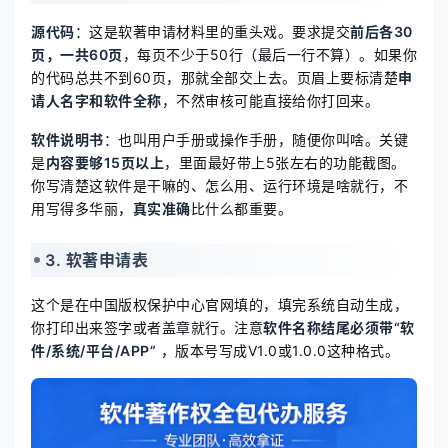
源代码
：这是软著申请材料里的重头戏。要求提交
前后各30
页，一共60页
，每页不少于50行（最后一行不算）。如果你
的代码总共不到60页，那就全部交上去。页眉上要标清楚
申
请人名字和软件全称
，不然审核可能直接给你打回来。
软件说明书
：也叫用户手册或操作手册，随便你叫啥。关键
是
内容要够15页以上
，里面最好带上5张左右的功能截图。
你写清楚这软件是干嘛的、怎么用、运行环境是啥就行，不
用写得多华丽，
真实准确
比什么都重要。
3. 软著申请表
这个是在中国版权保护中心官网填的，填完系统自动生成，
你打印出来签字或者盖章就行。注意
软件名称结尾必须带“软
件/系统/平台/APP”
，版本号写成V1.0或1.0.0这种格式。