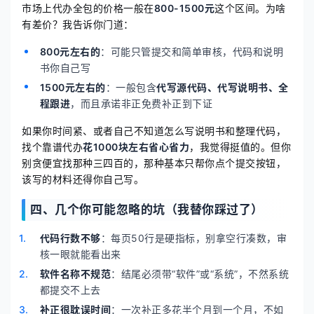
市场上代办全包的价格一般在
800-1500元
这个区间。为啥
有差价？我告诉你门道：
800元左右的
：可能只管提交和简单审核，代码和说明
书你自己写
1500元左右的
：一般包含
代写源代码、代写说明书、全
程跟进
，而且承诺非正免费补正到下证
如果你时间紧、或者自己不知道怎么写说明书和整理代码，
找个靠谱代办
花1000块左右省心省力
，我觉得挺值的。但你
别贪便宜找那种三四百的，那种基本只帮你点个提交按钮，
该写的材料还得你自己写。
四、几个你可能忽略的坑（我替你踩过了）
代码行数不够
：每页50行是硬指标，别拿空行凑数，审
核一眼就能看出来
软件名称不规范
：结尾必须带“软件”或“系统”，不然系统
都提交不上去
补正很耽误时间
：一次补正多花半个月到一个月，不如