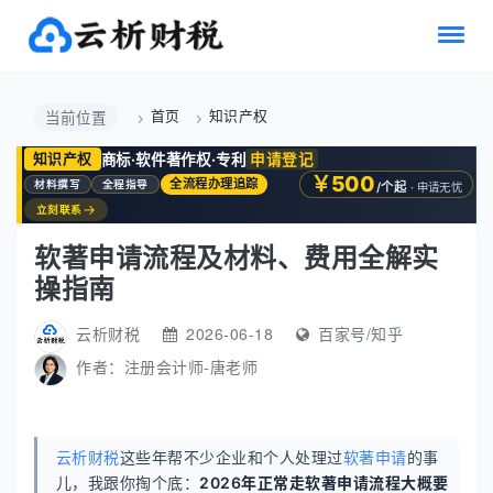
首页
知识产权
当前位置
商标·软件著作权·专利
申请登记
知识产权
￥500
全流程办理追踪
材料撰写
全程指导
/个起
· 申请无忧
→
立刻联系
软著申请流程及材料、费用全解实
操指南
云析财税
2026-06-18
百家号/知乎
作者：
注册会计师-唐老师
云析财税
这些年帮不少企业和个人处理过
软著申请
的事
儿，我跟你掏个底：
2026年正常走软著申请流程大概要