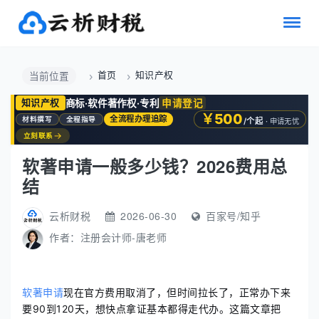
首页
知识产权
当前位置
商标·软件著作权·专利
申请登记
知识产权
￥500
全流程办理追踪
材料撰写
全程指导
/个起
· 申请无忧
→
立刻联系
软著申请一般多少钱？2026费用总
结
云析财税
2026-06-30
百家号/知乎
作者：
注册会计师-唐老师
软著申请
现在官方费用取消了，但时间拉长了，正常办下来
要90到120天，想快点拿证基本都得走代办。这篇文章把