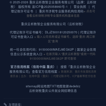
© 2025-2026 重庆云析数智企业服务有限公司（品牌：云析财
税） 版权所有
渝ICP备2025058960号-1
|
营业执照
|
代
理记账许可证书
|
重庆市涉税专业服务机构信用码
※ 点击可
查看云析财税涉税专业服务机构基本信息
重庆云析数智企业服务有限公司（云析财税）
代理记账许可证书编号：DLJZ50018120250070 |
代理记账许
可证书查询入口
※ 输入公司名称或证书编号，选择“重庆-两江新
区”查询
统一社会信用代码：91500000MAEJ8EG62P |
国家企业信用
信息公示系统查询入口
※ 在首页输入“重庆云析数智”或统一代码
91500000MAEJ8EG62P 即可查验
搜索「重庆云析数智企业
官方信用档案（信用中国·重庆）：
服务有限公司」查看官方信用档案
※ 数据来源：重庆市发展和改革
委员会 | 主办：信用中国（重庆） | 代理记账许可、ICP备案等官方信息
sitemap
网站地图
TXT地图
致谢dedebiz
云析财税重庆公共就业网招聘信息
友情链接：