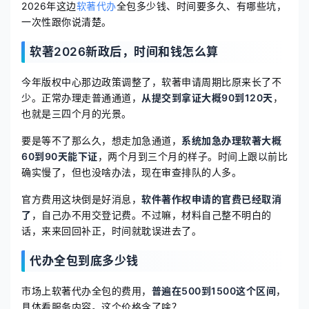
2026年这边
软著代办
全包多少钱、时间要多久、有哪些坑，
一次性跟你说清楚。
软著2026新政后，时间和钱怎么算
今年版权中心那边政策调整了，软著申请周期比原来长了不
少。正常办理走普通通道，
从提交到拿证大概90到120天
，
也就是三四个月的光景。
要是等不了那么久，想走加急通道，
系统加急办理软著大概
60到90天能下证
，两个月到三个月的样子。时间上跟以前比
确实慢了，但也没啥办法，现在审查排队的人多。
官方费用这块倒是好消息，
软件著作权申请的官费已经取消
了
，自己办不用交登记费。不过嘛，材料自己整不明白的
话，来来回回补正，时间就耽误进去了。
代办全包到底多少钱
市场上软著代办全包的费用，
普遍在500到1500这个区间
，
具体看服务内容。这个价格含了啥？