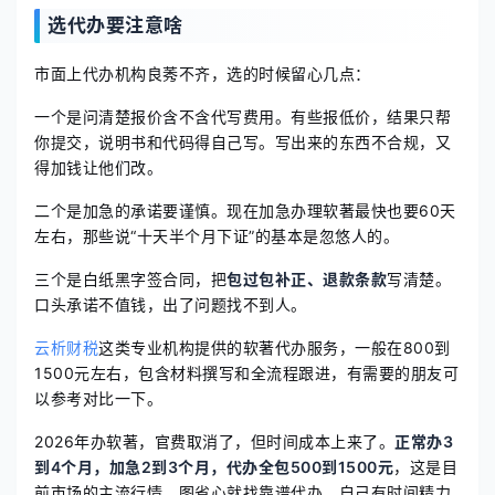
选代办要注意啥
市面上代办机构良莠不齐，选的时候留心几点：
一个是问清楚报价含不含代写费用。有些报低价，结果只帮
你提交，说明书和代码得自己写。写出来的东西不合规，又
得加钱让他们改。
二个是加急的承诺要谨慎。现在加急办理软著最快也要60天
左右，那些说“十天半个月下证”的基本是忽悠人的。
三个是白纸黑字签合同，把
包过包补正、退款条款
写清楚。
口头承诺不值钱，出了问题找不到人。
云析财税
这类专业机构提供的软著代办服务，一般在800到
1500元左右，包含材料撰写和全流程跟进，有需要的朋友可
以参考对比一下。
2026年办软著，官费取消了，但时间成本上来了。
正常办3
到4个月，加急2到3个月，代办全包500到1500元
，这是目
前市场的主流行情。图省心就找靠谱代办，自己有时间精力