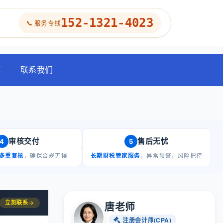
152-1321-4023
📞 服务专线
题
联系我们
审核交付
售后无忧
4
5
多重复核
，确保合规无误
长期财税管家服务
，异常预警，风险把控
立刻联系
→
唐老师
注册会计师(CPA)