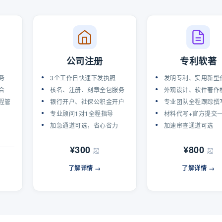
公司注册
专利软著
务
3个工作日快速下发执照
发明专利、实用新型
合
核名、注册、刻章全包服务
外观设计、软件著作
程管
银行开户、社保公积金开户
专业团队全程跟踪撰
专业顾问1对1全程指导
材料代写+官方提交
加急通道可选，省心省力
加速审查通道可选
¥300
¥800
起
起
了解详情 →
了解详情 →