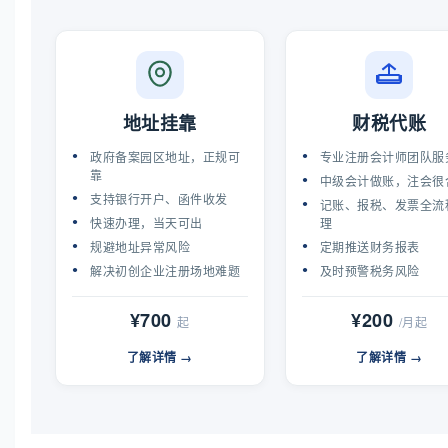
地址挂靠
财税代账
政府备案园区地址，正规可
专业注册会计师团队服
靠
中级会计做账，注会很
支持银行开户、函件收发
记账、报税、发票全流
快速办理，当天可出
理
规避地址异常风险
定期推送财务报表
解决初创企业注册场地难题
及时预警税务风险
¥700
¥200
起
/月起
了解详情 →
了解详情 →