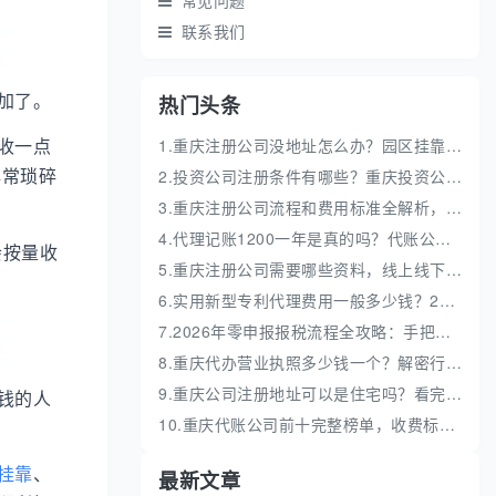
常见问题
联系我们
加了。
热门头条
1.重庆注册公司没地址怎么办？园区挂靠地址性价比高
收一点
2.投资公司注册条件有哪些？重庆投资公司全流程代办
非常琐碎
3.重庆注册公司流程和费用标准全解析，新手创业避坑指南
4.代理记账1200一年是真的吗？代账公司收费价格解析
会按量收
5.重庆注册公司需要哪些资料，线上线下办理全流程
6.实用新型专利代理费用一般多少钱？2026最新行情
7.2026年零申报报税流程全攻略：手把手教你电子税务局实操
8.重庆代办营业执照多少钱一个？解密行价真实价格
9.重庆公司注册地址可以是住宅吗？看完你就懂了
钱的人
10.重庆代账公司前十完整榜单，收费标准与服务全梳理
挂靠
、
最新文章