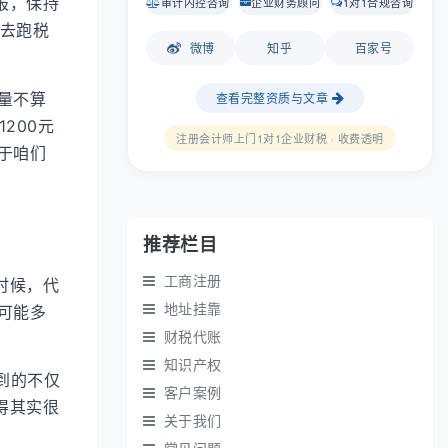
报，保持
审计内控咨询
企业财务顾问
1对1合规咨询
省去跑税
微博
知乎
百家号
量不算
查看完整资质与文章
200元
注册会计师上门1对1企业财税 · 收费透明
于咱们
推荐栏目
工商注册
时候，代
地址挂靠
可能多
财税代账
知识产权
到的不仅
客户案例
得其实很
关于我们