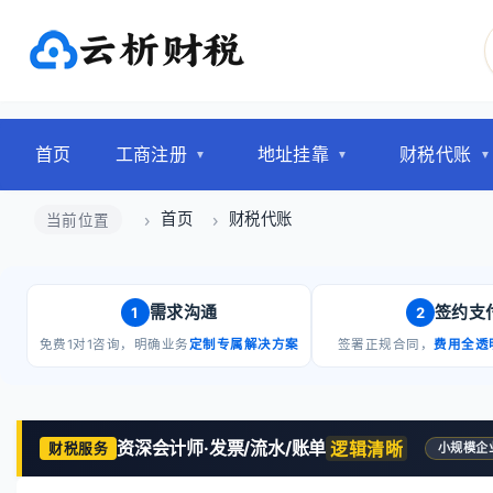
首页
工商注册
地址挂靠
财税代账
首页
财税代账
当前位置
需求沟通
签约支
1
2
免费1对1咨询，明确业务
定制专属解决方案
签署正规合同，
费用全透
资深会计师·发票/流水/账单
逻辑清晰
财税服务
小规模企