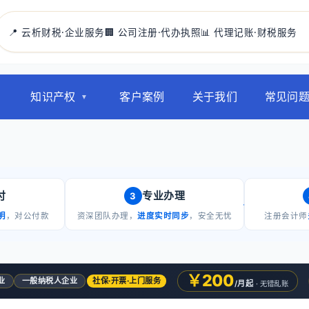
📍 云析财税·企业服务
🏢 公司注册·代办执照
📊 代理记账·财税服务
知识产权
客户案例
关于我们
常见问
付
专业办理
3
明
，对公付款
资深团队办理，
进度实时同步
，安全无忧
注册会计师
￥200
业
一般纳税人企业
社保·开票·上门服务
/月起
· 无错乱账