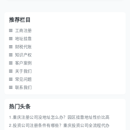
推荐栏目
工商注册
地址挂靠
财税代账
知识产权
客户案例
关于我们
常见问题
联系我们
热门头条
1.重庆注册公司没地址怎么办？园区挂靠地址性价比高
2.投资公司注册条件有哪些？重庆投资公司全流程代办