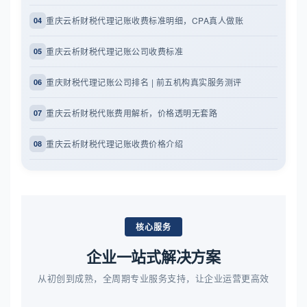
重庆云析财税代理记账收费标准明细，CPA真人做账
04
重庆云析财税代理记账公司收费标准
05
重庆财税代理记账公司排名 | 前五机构真实服务测评
06
重庆云析财税代账费用解析，价格透明无套路
07
重庆云析财税代理记账收费价格介绍
08
核心服务
企业一站式解决方案
从初创到成熟，全周期专业服务支持，让企业运营更高效