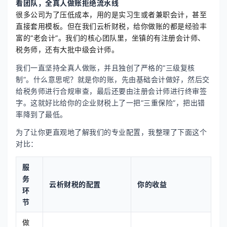
看团队，全真人做账拒绝流水线
很多公司为了压低成本，用的是实习生或者兼职会计，甚至
直接套用模板。但在我们云析财税，给你做账的都是经验丰
富的“老会计”。我们的核心团队里，坐镇的有注册会计师、
税务师，还有大批中级会计师。
我们一直坚持全真人做账，并且独创了严格的“三级复核
制”。什么意思呢？就是你的账，先由基础会计做好，然后交
给税务师进行合规审查，最后还要由注册会计师进行终审签
字。这就好比给你的企业财税上了一把“三重保险”，把出错
率降到了最低。
为了让你更直观地了解我们的专业配置，我整理了下面这个
对比：
服
务
云析财税的配置
你的收益
环
节
做