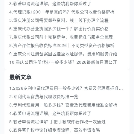
3.软著申请流程详解，这些坑我帮你踩过了
4.代理记账1200一年是真的吗？代账公司收费价格解析
5.重庆注册公司需要哪些资料，线上线下办理全流程
6.重庆代办营业执照多少钱一个？解密行价真实价格
7.重庆代账公司前十完整榜单，收费标准与服务全梳理
8.资产评估报告收费标准2026｜不同类型资产价格解析
9.重庆公司注册备案园区挂靠地址提供，费用和服务介绍
10.重庆公司注册代办一般多少钱？2026最新价目表公开
最新文章
1.2026专利申请代理费用一般多少钱？官费及代理费标准详解
2.专利代理官费与代理收费标准一览
3.专利代理费用一般多少钱？官费及代理费用标准全解析
4.软著申请流程详解，这些坑我帮你踩过了
5.软著申请流程详解 手把手教软件著作权一次通过
6.软件著作权申论详细步骤流程，高效申请攻略