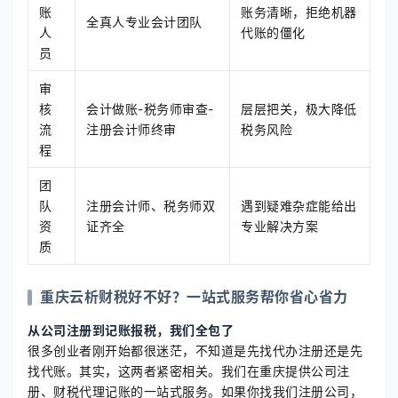
账
账务清晰，拒绝机器
全真人专业会计团队
人
代账的僵化
员
审
核
会计做账-税务师审查-
层层把关，极大降低
流
注册会计师终审
税务风险
程
团
队
注册会计师、税务师双
遇到疑难杂症能给出
资
证齐全
专业解决方案
质
重庆云析财税好不好？一站式服务帮你省心省力
从公司注册到记账报税，我们全包了
很多创业者刚开始都很迷茫，不知道是先找代办注册还是先
找代账。其实，这两者紧密相关。我们在重庆提供公司注
册、财税代理记账的一站式服务。如果你找我们注册公司，