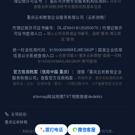
理记账许可证书
|
重庆市涉税专业服务机构信用码
※ 点击可
查看云析财税涉税专业服务机构基本信息
重庆云析数智企业服务有限公司（云析财税）
代理记账许可证书编号：DLJZ50018120250070 |
代理记账许
可证书查询入口
※ 输入公司名称或证书编号，选择“重庆-两江新
区”查询
统一社会信用代码：91500000MAEJ8EG62P |
国家企业信用
信息公示系统查询入口
※ 在首页输入“重庆云析数智”或统一代码
91500000MAEJ8EG62P 即可查验
搜索「重庆云析数智企业
官方信用档案（信用中国·重庆）：
服务有限公司」查看官方信用档案
※ 数据来源：重庆市发展和改革
委员会 | 主办：信用中国（重庆） | 代理记账许可、ICP备案等官方信息
sitemap
网站地图
TXT地图
致谢dedebiz
友情链接：
重庆云析财税
拨打电话
微信客服
* 本网站为用户提供专业财税咨询，具体业务流程以合同为准。