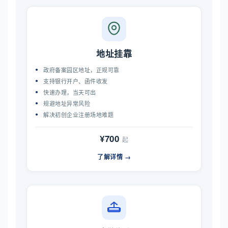
地址挂靠
政府备案园区地址，正规可靠
支持银行开户、函件收发
快速办理，当天可出
规避地址异常风险
解决初创企业注册场地难题
¥700
起
了解详情 →