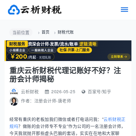
首页
财税代账
当前位置
资深会计师·发票/流水/账单
逻辑清晰
财税服务
社保·开票·上门服务
小规模企业
一般纳税人企业
￥200
→
立刻联系
/月起
· 无错乱账
重庆云析财税代理记账好不好？注
册会计师揭秘
云析财税
2026-05-25
百家号/知乎
作者：
注册会计师-唐老师
经常有重庆的老板加我们微信或者打电话问我：“
云析财税正
规吗
？做账的会计师专不专业”作为公司的一名注册会计师，
今天我就抛开那些虚头巴脑的套话，实实在在地和大家聊